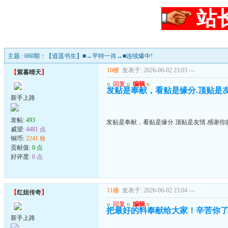
站
主题 : 060期：【逍遥书生】■→平特一肖→■连续爆中!
10楼
发表于: 2026-06-02 23:03
---
【
紫暮晴天
】
u
回复
u
编辑
u
发贴是奉献，看贴是缘分.顶贴是友情
新手上路
发帖:
493
发贴是奉献，看贴是缘分.顶贴是友情.感谢你的
威望:
4481 点
铜币:
2241 枚
贡献值:
0 点
好评度:
0 点
11楼
发表于: 2026-06-02 23:04
---
【
红姐传奇
】
u
回复
u
编辑
u
把最好的料奉献给大家！辛苦你
新手上路