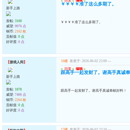
u
回复
u
编辑
u
￥￥￥￥准了这么多期了。
新手上路
发帖:
3160
￥￥￥￥准了这么多期了。
威望:
9976 点
铜币:
2162 枚
贡献值:
0 点
好评度:
0 点
16楼
发表于: 2026-06-02 23:09
---
【
游戏人间
】
u
回复
u
编辑
u
跟高手一起发财了。谢高手真诚
新手上路
发帖:
1878
跟高手一起发财了。谢高手真诚奉献好料！
威望:
7406 点
铜币:
2264 枚
贡献值:
0 点
好评度:
0 点
17楼
发表于: 2026-06-02 23:10
---