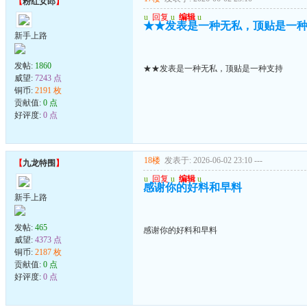
【
粉红女郎
】
u
回复
u
编辑
u
★★发表是一种无私，顶贴是一
新手上路
发帖:
1860
★★发表是一种无私，顶贴是一种支持
威望:
7243 点
铜币:
2191 枚
贡献值:
0 点
好评度:
0 点
18楼
发表于: 2026-06-02 23:10
---
【
九龙特围
】
u
回复
u
编辑
u
感谢你的好料和早料
新手上路
发帖:
465
感谢你的好料和早料
威望:
4373 点
铜币:
2187 枚
贡献值:
0 点
好评度:
0 点