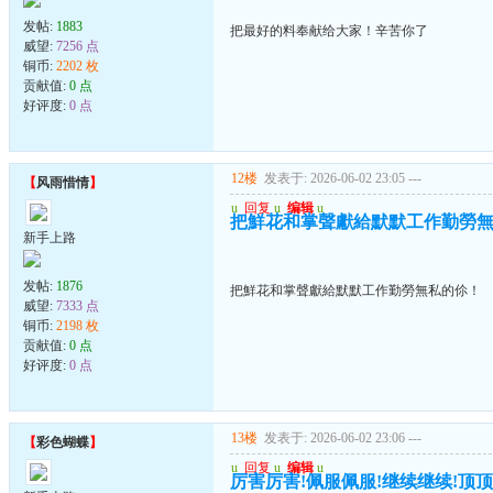
发帖:
1883
把最好的料奉献给大家！辛苦你了
威望:
7256 点
铜币:
2202 枚
贡献值:
0 点
好评度:
0 点
12楼
发表于: 2026-06-02 23:05
---
【
风雨惜情
】
u
回复
u
编辑
u
把鮮花和掌聲獻給默默工作勤勞
新手上路
发帖:
1876
把鮮花和掌聲獻給默默工作勤勞無私的伱！
威望:
7333 点
铜币:
2198 枚
贡献值:
0 点
好评度:
0 点
13楼
发表于: 2026-06-02 23:06
---
【
彩色蝴蝶
】
u
回复
u
编辑
u
厉害厉害!佩服佩服!继续继续!顶