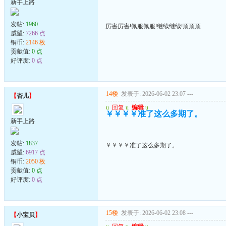
新手上路
发帖:
1960
厉害厉害!佩服佩服!继续继续!顶顶顶
威望:
7266 点
铜币:
2146 枚
贡献值:
0 点
好评度:
0 点
14楼
发表于: 2026-06-02 23:07
---
【
杏儿
】
u
回复
u
编辑
u
￥￥￥￥准了这么多期了。
新手上路
发帖:
1837
￥￥￥￥准了这么多期了。
威望:
6917 点
铜币:
2050 枚
贡献值:
0 点
好评度:
0 点
15楼
发表于: 2026-06-02 23:08
---
【
小宝贝
】