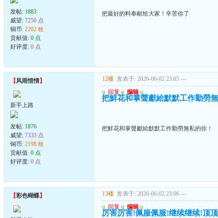
发帖:
1883
把最好的料奉献给大家！辛苦你了
威望:
7256 点
铜币:
2202 枚
贡献值:
0 点
好评度:
0 点
12楼
发表于: 2026-06-02 23:05
---
【
风雨惜情
】
u
回复
u
编辑
u
把鮮花和掌聲獻給默默工作勤勞
新手上路
发帖:
1876
把鮮花和掌聲獻給默默工作勤勞無私的伱！
威望:
7333 点
铜币:
2198 枚
贡献值:
0 点
好评度:
0 点
13楼
发表于: 2026-06-02 23:06
---
【
彩色蝴蝶
】
u
回复
u
编辑
u
厉害厉害!佩服佩服!继续继续!顶