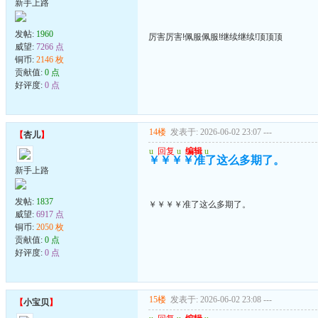
新手上路
发帖:
1960
厉害厉害!佩服佩服!继续继续!顶顶顶
威望:
7266 点
铜币:
2146 枚
贡献值:
0 点
好评度:
0 点
14楼
发表于: 2026-06-02 23:07
---
【
杏儿
】
u
回复
u
编辑
u
￥￥￥￥准了这么多期了。
新手上路
发帖:
1837
￥￥￥￥准了这么多期了。
威望:
6917 点
铜币:
2050 枚
贡献值:
0 点
好评度:
0 点
15楼
发表于: 2026-06-02 23:08
---
【
小宝贝
】