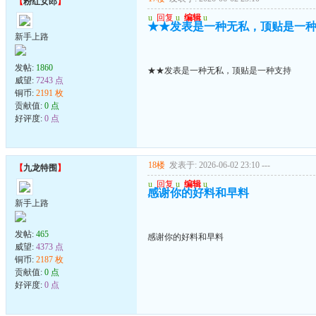
【
粉红女郎
】
u
回复
u
编辑
u
★★发表是一种无私，顶贴是一
新手上路
发帖:
1860
★★发表是一种无私，顶贴是一种支持
威望:
7243 点
铜币:
2191 枚
贡献值:
0 点
好评度:
0 点
18楼
发表于: 2026-06-02 23:10
---
【
九龙特围
】
u
回复
u
编辑
u
感谢你的好料和早料
新手上路
发帖:
465
感谢你的好料和早料
威望:
4373 点
铜币:
2187 枚
贡献值:
0 点
好评度:
0 点