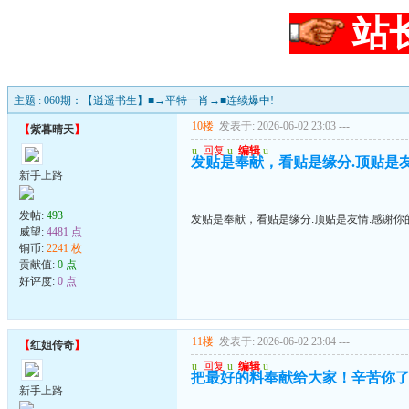
站
主题 : 060期：【逍遥书生】■→平特一肖→■连续爆中!
10楼
发表于: 2026-06-02 23:03
---
【
紫暮晴天
】
u
回复
u
编辑
u
发贴是奉献，看贴是缘分.顶贴是友情
新手上路
发帖:
493
发贴是奉献，看贴是缘分.顶贴是友情.感谢你的
威望:
4481 点
铜币:
2241 枚
贡献值:
0 点
好评度:
0 点
11楼
发表于: 2026-06-02 23:04
---
【
红姐传奇
】
u
回复
u
编辑
u
把最好的料奉献给大家！辛苦你
新手上路