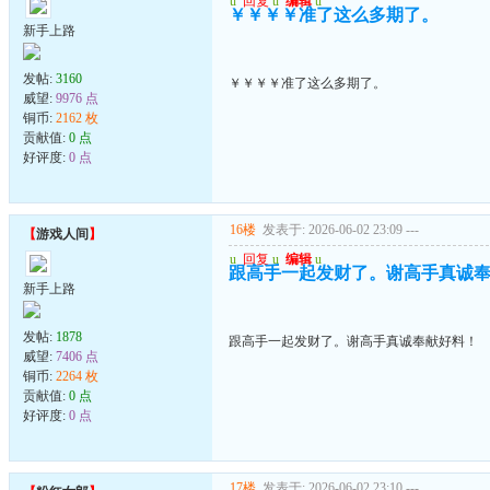
u
回复
u
编辑
u
￥￥￥￥准了这么多期了。
新手上路
发帖:
3160
￥￥￥￥准了这么多期了。
威望:
9976 点
铜币:
2162 枚
贡献值:
0 点
好评度:
0 点
16楼
发表于: 2026-06-02 23:09
---
【
游戏人间
】
u
回复
u
编辑
u
跟高手一起发财了。谢高手真诚
新手上路
发帖:
1878
跟高手一起发财了。谢高手真诚奉献好料！
威望:
7406 点
铜币:
2264 枚
贡献值:
0 点
好评度:
0 点
17楼
发表于: 2026-06-02 23:10
---