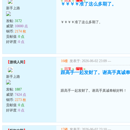
u
回复
u
编辑
u
￥￥￥￥准了这么多期了。
新手上路
发帖:
3172
￥￥￥￥准了这么多期了。
威望:
10000 点
铜币:
2174 枚
贡献值:
0 点
好评度:
0 点
16楼
发表于: 2026-06-02 23:09
---
【
游戏人间
】
u
回复
u
编辑
u
跟高手一起发财了。谢高手真诚
新手上路
发帖:
1887
跟高手一起发财了。谢高手真诚奉献好料！
威望:
7424 点
铜币:
2273 枚
贡献值:
0 点
好评度:
0 点
17楼
发表于: 2026-06-02 23:10
---