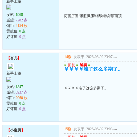
新手上路
发帖:
1968
厉害厉害!佩服佩服!继续继续!顶顶顶
威望:
7282 点
铜币:
2154 枚
贡献值:
0 点
好评度:
0 点
14楼
发表于: 2026-06-02 23:07
---
【
杏儿
】
u
回复
u
编辑
u
￥￥￥￥准了这么多期了。
新手上路
发帖:
1847
￥￥￥￥准了这么多期了。
威望:
6937 点
铜币:
2060 枚
贡献值:
0 点
好评度:
0 点
15楼
发表于: 2026-06-02 23:08
---
【
小宝贝
】