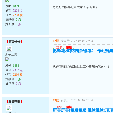
发帖:
1889
把最好的料奉献给大家！辛苦你了
威望:
7268 点
铜币:
2208 枚
贡献值:
0 点
好评度:
0 点
12楼
发表于: 2026-06-02 23:05
---
【
风雨惜情
】
u
回复
u
编辑
u
把鮮花和掌聲獻給默默工作勤勞
新手上路
发帖:
1888
把鮮花和掌聲獻給默默工作勤勞無私的伱！
威望:
7357 点
铜币:
2210 枚
贡献值:
0 点
好评度:
0 点
13楼
发表于: 2026-06-02 23:06
---
【
彩色蝴蝶
】
u
回复
u
编辑
u
厉害厉害!佩服佩服!继续继续!顶