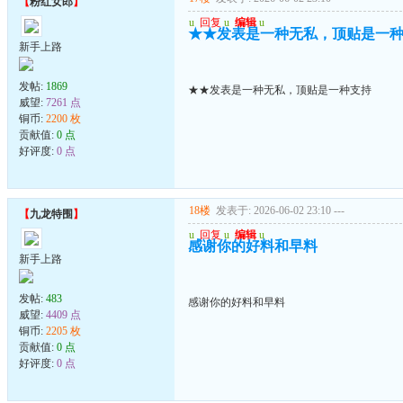
【
粉红女郎
】
u
回复
u
编辑
u
★★发表是一种无私，顶贴是一
新手上路
发帖:
1869
★★发表是一种无私，顶贴是一种支持
威望:
7261 点
铜币:
2200 枚
贡献值:
0 点
好评度:
0 点
18楼
发表于: 2026-06-02 23:10
---
【
九龙特围
】
u
回复
u
编辑
u
感谢你的好料和早料
新手上路
发帖:
483
感谢你的好料和早料
威望:
4409 点
铜币:
2205 枚
贡献值:
0 点
好评度:
0 点