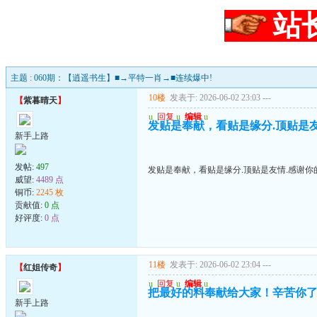
站
主题 : 060期：【逍遥书生】■→平特一肖→■连续爆中!
10楼
发表于: 2026-06-02 23:03
---
【
紫暮晴天
】
u
回复
u
编辑
u
发贴是奉献，看贴是缘分.顶贴是友情
新手上路
发帖:
497
发贴是奉献，看贴是缘分.顶贴是友情.感谢你的
威望:
4489 点
铜币:
2245 枚
贡献值:
0 点
好评度:
0 点
11楼
发表于: 2026-06-02 23:04
---
【
红姐传奇
】
u
回复
u
编辑
u
把最好的料奉献给大家！辛苦你
新手上路