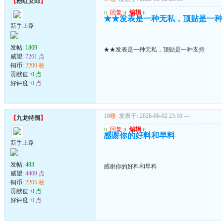
【
粉红女郎
】
u
回复
u
编辑
u
★★发表是一种无私，顶贴是一
新手上路
发帖:
1869
★★发表是一种无私，顶贴是一种支持
威望:
7261 点
铜币:
2200 枚
贡献值:
0 点
好评度:
0 点
18楼
发表于: 2026-06-02 23:10
---
【
九龙特围
】
u
回复
u
编辑
u
感谢你的好料和早料
新手上路
发帖:
483
感谢你的好料和早料
威望:
4409 点
铜币:
2205 枚
贡献值:
0 点
好评度:
0 点