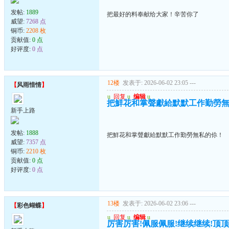
发帖:
1889
把最好的料奉献给大家！辛苦你了
威望:
7268 点
铜币:
2208 枚
贡献值:
0 点
好评度:
0 点
12楼
发表于: 2026-06-02 23:05
---
【
风雨惜情
】
u
回复
u
编辑
u
把鮮花和掌聲獻給默默工作勤勞
新手上路
发帖:
1888
把鮮花和掌聲獻給默默工作勤勞無私的伱！
威望:
7357 点
铜币:
2210 枚
贡献值:
0 点
好评度:
0 点
13楼
发表于: 2026-06-02 23:06
---
【
彩色蝴蝶
】
u
回复
u
编辑
u
厉害厉害!佩服佩服!继续继续!顶