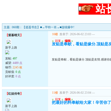
站
主题 : 060期：【逍遥书生】■→平特一肖→■连续爆中!
10楼
发表于: 2026-06-02 23:03
---
【
紫暮晴天
】
u
回复
u
编辑
u
发贴是奉献，看贴是缘分.顶贴是友情
新手上路
发帖:
497
发贴是奉献，看贴是缘分.顶贴是友情.感谢你的
威望:
4489 点
铜币:
2245 枚
贡献值:
0 点
好评度:
0 点
11楼
发表于: 2026-06-02 23:04
---
【
红姐传奇
】
u
回复
u
编辑
u
把最好的料奉献给大家！辛苦你
新手上路