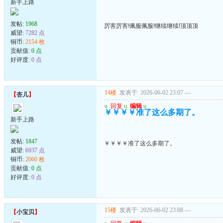
新手上路
发帖:
1968
厉害厉害!佩服佩服!继续继续!顶顶顶
威望:
7282 点
铜币:
2154 枚
贡献值:
0 点
好评度:
0 点
14楼
发表于: 2026-06-02 23:07
---
【
杏儿
】
u
回复
u
编辑
u
￥￥￥￥准了这么多期了。
新手上路
发帖:
1847
￥￥￥￥准了这么多期了。
威望:
6937 点
铜币:
2060 枚
贡献值:
0 点
好评度:
0 点
15楼
发表于: 2026-06-02 23:08
---
【
小宝贝
】