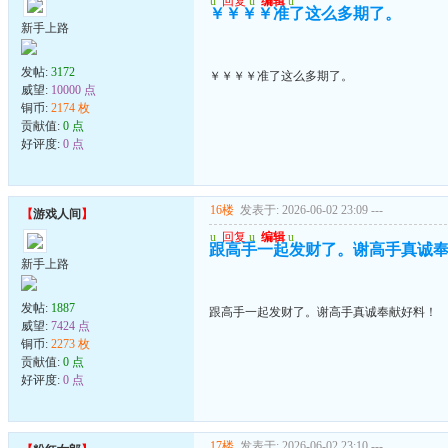
u
回复
u
编辑
u
￥￥￥￥准了这么多期了。
新手上路
发帖:
3172
￥￥￥￥准了这么多期了。
威望:
10000 点
铜币:
2174 枚
贡献值:
0 点
好评度:
0 点
16楼
发表于: 2026-06-02 23:09
---
【
游戏人间
】
u
回复
u
编辑
u
跟高手一起发财了。谢高手真诚
新手上路
发帖:
1887
跟高手一起发财了。谢高手真诚奉献好料！
威望:
7424 点
铜币:
2273 枚
贡献值:
0 点
好评度:
0 点
17楼
发表于: 2026-06-02 23:10
---