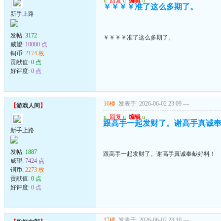
u
回复
u
编辑
u
￥￥￥￥准了这么多期了。
新手上路
发帖:
3172
￥￥￥￥准了这么多期了。
威望:
10000 点
铜币:
2174 枚
贡献值:
0 点
好评度:
0 点
16楼
发表于: 2026-06-02 23:09
---
【
游戏人间
】
u
回复
u
编辑
u
跟高手一起发财了。谢高手真诚
新手上路
发帖:
1887
跟高手一起发财了。谢高手真诚奉献好料！
威望:
7424 点
铜币:
2273 枚
贡献值:
0 点
好评度:
0 点
17楼
发表于: 2026-06-02 23:10
---