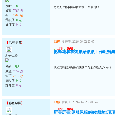
发帖:
1889
把最好的料奉献给大家！辛苦你了
威望:
7268 点
铜币:
2208 枚
贡献值:
0 点
好评度:
0 点
12楼
发表于: 2026-06-02 23:05
---
【
风雨惜情
】
u
回复
u
编辑
u
把鮮花和掌聲獻給默默工作勤勞
新手上路
发帖:
1888
把鮮花和掌聲獻給默默工作勤勞無私的伱！
威望:
7357 点
铜币:
2210 枚
贡献值:
0 点
好评度:
0 点
13楼
发表于: 2026-06-02 23:06
---
【
彩色蝴蝶
】
u
回复
u
编辑
u
厉害厉害!佩服佩服!继续继续!顶