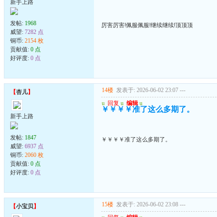
新手上路
发帖:
1968
厉害厉害!佩服佩服!继续继续!顶顶顶
威望:
7282 点
铜币:
2154 枚
贡献值:
0 点
好评度:
0 点
14楼
发表于: 2026-06-02 23:07
---
【
杏儿
】
u
回复
u
编辑
u
￥￥￥￥准了这么多期了。
新手上路
发帖:
1847
￥￥￥￥准了这么多期了。
威望:
6937 点
铜币:
2060 枚
贡献值:
0 点
好评度:
0 点
15楼
发表于: 2026-06-02 23:08
---
【
小宝贝
】