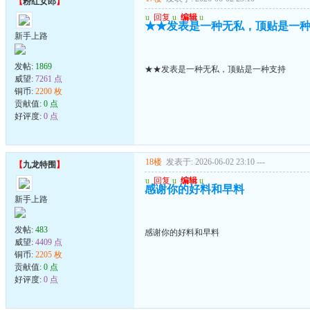
【
粉红女郎
】
u
回复
u
编辑
u
★★发表是一种无私，顶贴是一
新手上路
发帖:
1869
★★发表是一种无私，顶贴是一种支持
威望:
7261 点
铜币:
2200 枚
贡献值:
0 点
好评度:
0 点
18楼
发表于: 2026-06-02 23:10
---
【
九龙特围
】
u
回复
u
编辑
u
感谢你的好料和早料
新手上路
发帖:
483
感谢你的好料和早料
威望:
4409 点
铜币:
2205 枚
贡献值:
0 点
好评度:
0 点