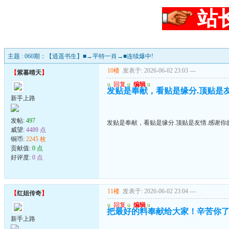
站
主题 : 060期：【逍遥书生】■→平特一肖→■连续爆中!
10楼
发表于: 2026-06-02 23:03
---
【
紫暮晴天
】
u
回复
u
编辑
u
发贴是奉献，看贴是缘分.顶贴是友情
新手上路
发帖:
497
发贴是奉献，看贴是缘分.顶贴是友情.感谢你的
威望:
4489 点
铜币:
2245 枚
贡献值:
0 点
好评度:
0 点
11楼
发表于: 2026-06-02 23:04
---
【
红姐传奇
】
u
回复
u
编辑
u
把最好的料奉献给大家！辛苦你
新手上路