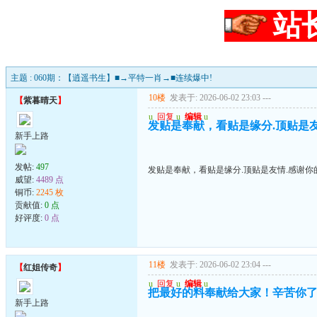
站
主题 : 060期：【逍遥书生】■→平特一肖→■连续爆中!
10楼
发表于: 2026-06-02 23:03
---
【
紫暮晴天
】
u
回复
u
编辑
u
发贴是奉献，看贴是缘分.顶贴是友情
新手上路
发帖:
497
发贴是奉献，看贴是缘分.顶贴是友情.感谢你的
威望:
4489 点
铜币:
2245 枚
贡献值:
0 点
好评度:
0 点
11楼
发表于: 2026-06-02 23:04
---
【
红姐传奇
】
u
回复
u
编辑
u
把最好的料奉献给大家！辛苦你
新手上路