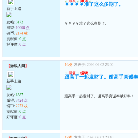
u
回复
u
编辑
u
￥￥￥￥准了这么多期了。
新手上路
发帖:
3172
￥￥￥￥准了这么多期了。
威望:
10000 点
铜币:
2174 枚
贡献值:
0 点
好评度:
0 点
16楼
发表于: 2026-06-02 23:09
---
【
游戏人间
】
u
回复
u
编辑
u
跟高手一起发财了。谢高手真诚
新手上路
发帖:
1887
跟高手一起发财了。谢高手真诚奉献好料！
威望:
7424 点
铜币:
2273 枚
贡献值:
0 点
好评度:
0 点
17楼
发表于: 2026-06-02 23:10
---