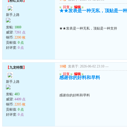
【
粉红女郎
】
u
回复
u
编辑
u
★★发表是一种无私，顶贴是一
新手上路
发帖:
1869
★★发表是一种无私，顶贴是一种支持
威望:
7261 点
铜币:
2200 枚
贡献值:
0 点
好评度:
0 点
18楼
发表于: 2026-06-02 23:10
---
【
九龙特围
】
u
回复
u
编辑
u
感谢你的好料和早料
新手上路
发帖:
483
感谢你的好料和早料
威望:
4409 点
铜币:
2205 枚
贡献值:
0 点
好评度:
0 点