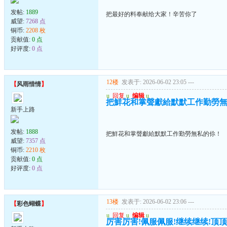
发帖:
1889
把最好的料奉献给大家！辛苦你了
威望:
7268 点
铜币:
2208 枚
贡献值:
0 点
好评度:
0 点
12楼
发表于: 2026-06-02 23:05
---
【
风雨惜情
】
u
回复
u
编辑
u
把鮮花和掌聲獻給默默工作勤勞
新手上路
发帖:
1888
把鮮花和掌聲獻給默默工作勤勞無私的伱！
威望:
7357 点
铜币:
2210 枚
贡献值:
0 点
好评度:
0 点
13楼
发表于: 2026-06-02 23:06
---
【
彩色蝴蝶
】
u
回复
u
编辑
u
厉害厉害!佩服佩服!继续继续!顶