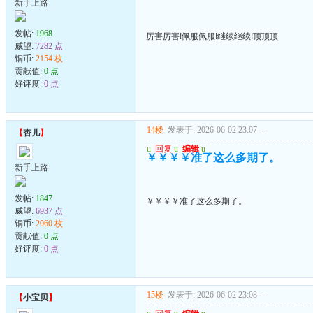
新手上路
发帖:
1968
厉害厉害!佩服佩服!继续继续!顶顶顶
威望:
7282 点
铜币:
2154 枚
贡献值:
0 点
好评度:
0 点
14楼
发表于: 2026-06-02 23:07
---
【
杏儿
】
u
回复
u
编辑
u
￥￥￥￥准了这么多期了。
新手上路
发帖:
1847
￥￥￥￥准了这么多期了。
威望:
6937 点
铜币:
2060 枚
贡献值:
0 点
好评度:
0 点
15楼
发表于: 2026-06-02 23:08
---
【
小宝贝
】