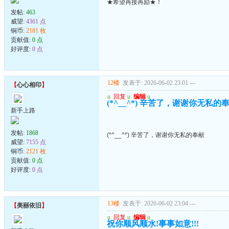
★希望再接再励★！
发帖:
463
威望:
4361 点
铜币:
2181 枚
贡献值:
0 点
好评度:
0 点
12楼
发表于: 2026-06-02 23:01
---
【
心心相印
】
u
回复
u
编辑
u
(*^__^*) 辛苦了，谢谢你无私的
新手上路
发帖:
1868
(*^__^*) 辛苦了，谢谢你无私的奉献
威望:
7155 点
铜币:
2121 枚
贡献值:
0 点
好评度:
0 点
13楼
发表于: 2026-06-02 23:04
---
【
美丽依旧
】
u
回复
u
编辑
u
祝你顺风顺水!事事如意!!!