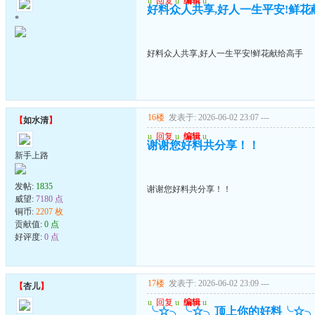
u
回复
u
编辑
u
好料众人共享,好人一生平安!鲜花
*
好料众人共享,好人一生平安!鲜花献给高手
16楼
发表于: 2026-06-02 23:07
---
【
如水清
】
u
回复
u
编辑
u
谢谢您好料共分享！！
新手上路
发帖:
1835
谢谢您好料共分享！！
威望:
7180 点
铜币:
2207 枚
贡献值:
0 点
好评度:
0 点
17楼
发表于: 2026-06-02 23:09
---
【
杏儿
】
u
回复
u
编辑
u
╰☆╮╰☆╮顶上你的好料╰☆