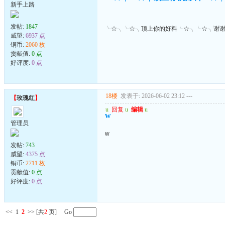
新手上路
发帖:
1847
╰☆╮╰☆╮顶上你的好料╰☆╮╰☆╮谢
威望:
6937 点
铜币:
2060 枚
贡献值:
0 点
好评度:
0 点
18楼
发表于: 2026-06-02 23:12
---
【
玫瑰红
】
u
回复
u
编辑
u
w
管理员
w
发帖:
743
威望:
4375 点
铜币:
2711 枚
贡献值:
0 点
好评度:
0 点
<<
1
2
>>
[共
2
页] Go