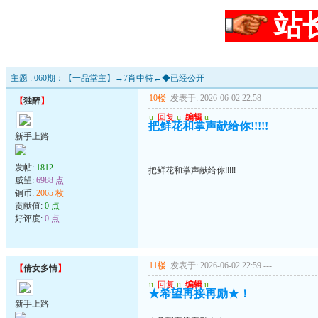
站
主题 : 060期：【一品堂主】→7肖中特←◆已经公开
10楼
发表于: 2026-06-02 22:58
---
【
独醉
】
u
回复
u
编辑
u
把鲜花和掌声献给你!!!!!
新手上路
发帖:
1812
把鲜花和掌声献给你!!!!!
威望:
6988 点
铜币:
2065 枚
贡献值:
0 点
好评度:
0 点
11楼
发表于: 2026-06-02 22:59
---
【
倩女多情
】
u
回复
u
编辑
u
★希望再接再励★！
新手上路