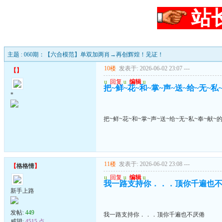
站
主题 : 060期：【六合模范】单双加两肖→再创辉煌！见证！
10楼
发表于: 2026-06-02 23:07
---
【
】
u
回复
u
编辑
u
把~鲜~花~和~掌~声~送~给~无~私
*
把~鲜~花~和~掌~声~送~给~无~私~奉~献~
11楼
发表于: 2026-06-02 23:08
---
【
格格情
】
u
回复
u
编辑
u
我一路支持你．．．顶你千遍也
新手上路
发帖:
449
我一路支持你．．．顶你千遍也不厌倦
威望:
4515 点