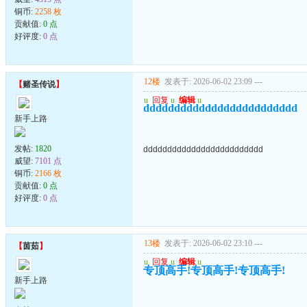
铜币:
2258 枚
贡献值:
0 点
好评度:
0 点
12楼
发表于: 2026-06-02 23:09
---
【
赌圣传说
】
u
回复
u
编辑
u
ddddddddddddddddddddddddd
新手上路
发帖:
1820
ddddddddddddddddddddddddd
威望:
7101 点
铜币:
2166 枚
贡献值:
0 点
好评度:
0 点
13楼
发表于: 2026-06-02 23:10
---
【
茵茹
】
u
回复
u
编辑
u
专顶高手!专顶高手!专顶高手!
新手上路