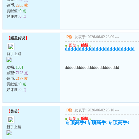
铜币:
2263 枚
贡献值:
0 点
好评度:
0 点
12楼
发表于: 2026-06-02 23:09
---
【
赌圣传说
】
u
回复
u
编辑
u
ddddddddddddddddddddddddd
新手上路
发帖:
1831
ddddddddddddddddddddddddd
威望:
7123 点
铜币:
2177 枚
贡献值:
0 点
好评度:
0 点
13楼
发表于: 2026-06-02 23:10
---
【
茵茹
】
u
回复
u
编辑
u
专顶高手!专顶高手!专顶高手!
新手上路