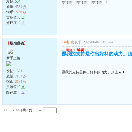
发帖:
504
专顶高手!专顶高手!专顶高手!
威望:
4531 点
铜币:
2266 枚
贡献值:
0 点
好评度:
0 点
14楼
发表于: 2026-06-02 23:10
---
【
期期赚钱
】
u
回复
u
编辑
u
愿我的支持是你出好料的动力。
新手上路
发帖:
1821
愿我的支持是你出好料的动力。顶上★★
威望:
7187 点
铜币:
2184 枚
贡献值:
0 点
好评度:
0 点
<<
1
2
>>
[共
2
页] Go