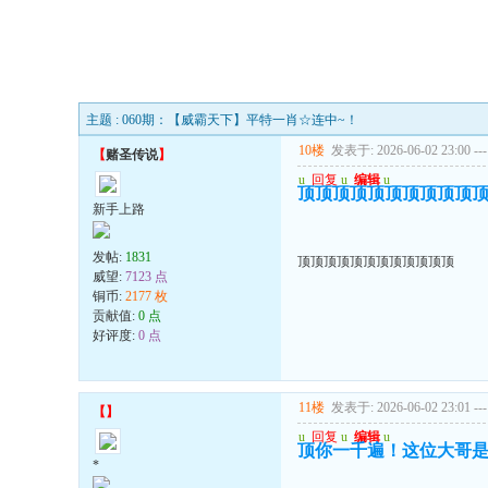
主题 : 060期：【威霸天下】平特一肖☆连中~！
10楼
发表于: 2026-06-02 23:00
---
【
赌圣传说
】
u
回复
u
编辑
u
顶顶顶顶顶顶顶顶顶顶
新手上路
发帖:
1831
顶顶顶顶顶顶顶顶顶顶顶顶
威望:
7123 点
铜币:
2177 枚
贡献值:
0 点
好评度:
0 点
11楼
发表于: 2026-06-02 23:01
---
【
】
u
回复
u
编辑
u
顶你一千遍！这位大哥
*