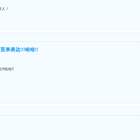
好人！
来表达!!!哈哈!!
!哈哈!!