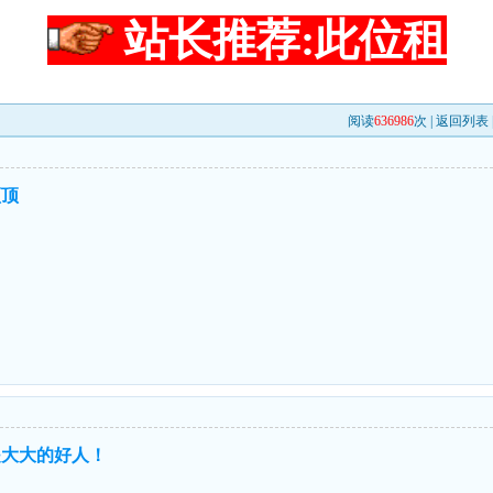
站长推荐:此位租
阅读
636986
次 |
返回列表
顶顶
是大大的好人！