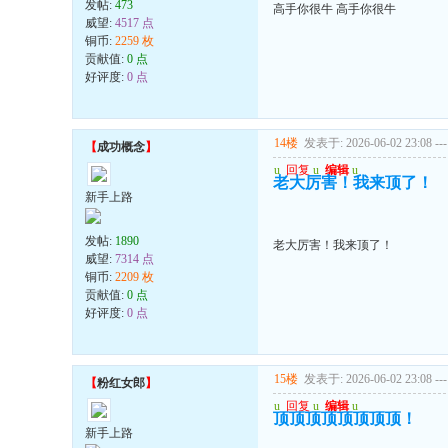
发帖:
473
高手你很牛 高手你很牛
威望:
4517 点
铜币:
2259 枚
贡献值:
0 点
好评度:
0 点
14楼
发表于: 2026-06-02 23:08
---
【
成功概念
】
u
回复
u
编辑
u
老大厉害！我来顶了！
新手上路
发帖:
1890
老大厉害！我来顶了！
威望:
7314 点
铜币:
2209 枚
贡献值:
0 点
好评度:
0 点
15楼
发表于: 2026-06-02 23:08
---
【
粉红女郎
】
u
回复
u
编辑
u
顶顶顶顶顶顶顶顶！
新手上路