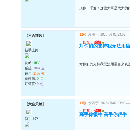
顶你一千遍！这位大哥是大大的
12楼
发表于: 2026-06-02 23:02
---
【
六合狂风
】
u
回复
u
编辑
u
对你们的支持我无法用语言
新手上路
发帖:
1830
对你们的支持我无法用语言来表达!!
威望:
7064 点
铜币:
2109 枚
贡献值:
0 点
好评度:
0 点
13楼
发表于: 2026-06-02 23:03
---
【
六合天娇
】
u
回复
u
编辑
u
高手你很牛 高手你很牛
新手上路