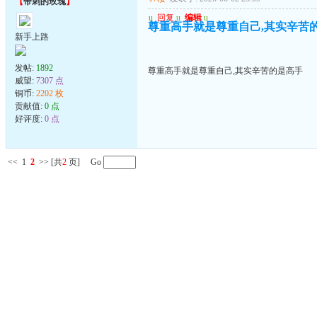
【
带刺的玫瑰
】
u
回复
u
编辑
u
尊重高手就是尊重自己,其实辛苦
新手上路
发帖:
1892
尊重高手就是尊重自己,其实辛苦的是高手
威望:
7307 点
铜币:
2202 枚
贡献值:
0 点
好评度:
0 点
<<
1
2
>>
[共
2
页] Go