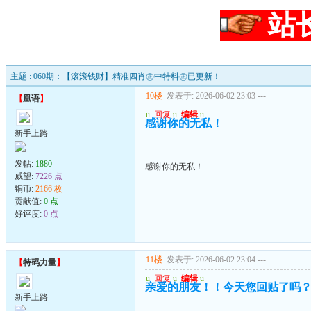
站
主题 : 060期：【滚滚钱财】精准四肖㊣中特料㊣已更新！
10楼
发表于: 2026-06-02 23:03
---
【
凰语
】
u
回复
u
编辑
u
感谢你的无私！
新手上路
发帖:
1880
感谢你的无私！
威望:
7226 点
铜币:
2166 枚
贡献值:
0 点
好评度:
0 点
11楼
发表于: 2026-06-02 23:04
---
【
特码力量
】
u
回复
u
编辑
u
亲爱的朋友！！今天您回贴了吗
新手上路