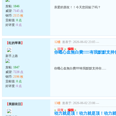
发帖:
1846
亲爱的朋友！！今天您回贴了吗？
威望:
7145 点
铜币:
2115 枚
贡献值:
0 点
好评度:
0 点
12楼
发表于: 2026-06-02 23:05
---
【
红的苹果
】
u
回复
u
编辑
u
你嘅心血無白費!!!!!有我默默支持你..
新手上路
发帖:
1847
你嘅心血無白費!!!!!有我默默支持你......
威望:
7228 点
铜币:
2196 枚
贡献值:
0 点
好评度:
0 点
13楼
发表于: 2026-06-02 23:06
---
【
美丽依旧
】
u
回复
u
编辑
u
动力就是顶！动力就是顶！动力