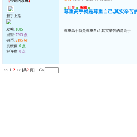
【
带刺的玫瑰
】
u
回复
u
编辑
u
尊重高手就是尊重自己,其实辛苦
新手上路
发帖:
1885
尊重高手就是尊重自己,其实辛苦的是高手
威望:
7293 点
铜币:
2195 枚
贡献值:
0 点
好评度:
0 点
<<
1
2
>>
[共
2
页] Go