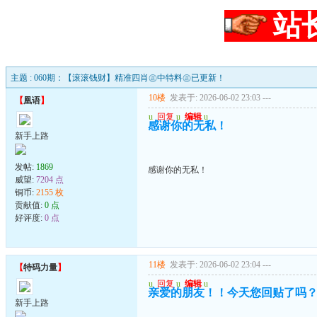
站
主题 : 060期：【滚滚钱财】精准四肖㊣中特料㊣已更新！
10楼
发表于: 2026-06-02 23:03
---
【
凰语
】
u
回复
u
编辑
u
感谢你的无私！
新手上路
发帖:
1869
感谢你的无私！
威望:
7204 点
铜币:
2155 枚
贡献值:
0 点
好评度:
0 点
11楼
发表于: 2026-06-02 23:04
---
【
特码力量
】
u
回复
u
编辑
u
亲爱的朋友！！今天您回贴了吗
新手上路