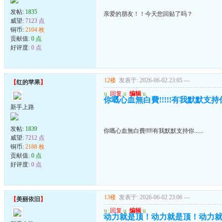
发帖:
1835
亲爱的朋友！！今天您回贴了吗？
威望:
7123 点
铜币:
2104 枚
贡献值:
0 点
好评度:
0 点
12楼
发表于: 2026-06-02 23:05
---
【
红的苹果
】
u
回复
u
编辑
u
你嘅心血無白費!!!!!有我默默支持你..
新手上路
发帖:
1839
你嘅心血無白費!!!!!有我默默支持你......
威望:
7212 点
铜币:
2188 枚
贡献值:
0 点
好评度:
0 点
13楼
发表于: 2026-06-02 23:06
---
【
美丽依旧
】
u
回复
u
编辑
u
动力就是顶！动力就是顶！动力