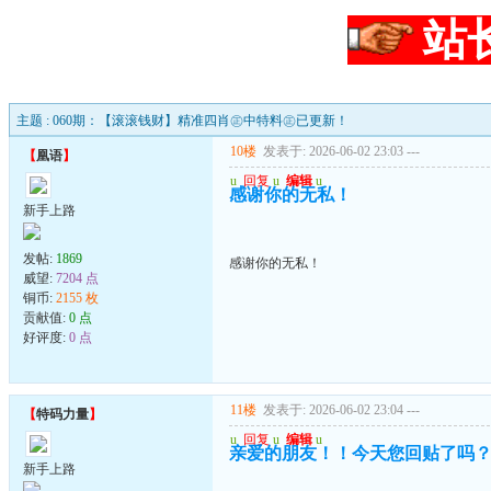
站
主题 : 060期：【滚滚钱财】精准四肖㊣中特料㊣已更新！
10楼
发表于: 2026-06-02 23:03
---
【
凰语
】
u
回复
u
编辑
u
感谢你的无私！
新手上路
发帖:
1869
感谢你的无私！
威望:
7204 点
铜币:
2155 枚
贡献值:
0 点
好评度:
0 点
11楼
发表于: 2026-06-02 23:04
---
【
特码力量
】
u
回复
u
编辑
u
亲爱的朋友！！今天您回贴了吗
新手上路