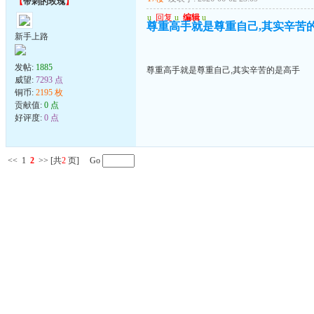
【
带刺的玫瑰
】
u
回复
u
编辑
u
尊重高手就是尊重自己,其实辛苦
新手上路
发帖:
1885
尊重高手就是尊重自己,其实辛苦的是高手
威望:
7293 点
铜币:
2195 枚
贡献值:
0 点
好评度:
0 点
<<
1
2
>>
[共
2
页] Go