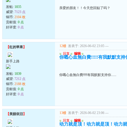
发帖:
1835
亲爱的朋友！！今天您回贴了吗？
威望:
7123 点
铜币:
2104 枚
贡献值:
0 点
好评度:
0 点
12楼
发表于: 2026-06-02 23:05
---
【
红的苹果
】
u
回复
u
编辑
u
你嘅心血無白費!!!!!有我默默支持你..
新手上路
发帖:
1839
你嘅心血無白費!!!!!有我默默支持你......
威望:
7212 点
铜币:
2188 枚
贡献值:
0 点
好评度:
0 点
13楼
发表于: 2026-06-02 23:06
---
【
美丽依旧
】
u
回复
u
编辑
u
动力就是顶！动力就是顶！动力