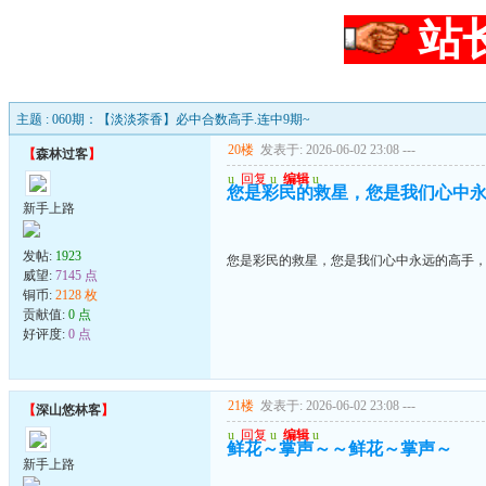
站
主题 : 060期：【淡淡茶香】必中合数高手.连中9期~
20楼
发表于: 2026-06-02 23:08
---
【
森林过客
】
u
回复
u
编辑
u
您是彩民的救星，您是我们心中
新手上路
发帖:
1923
您是彩民的救星，您是我们心中永远的高手
威望:
7145 点
铜币:
2128 枚
贡献值:
0 点
好评度:
0 点
21楼
发表于: 2026-06-02 23:08
---
【
深山悠林客
】
u
回复
u
编辑
u
鲜花～掌声～～鲜花～掌声～
新手上路