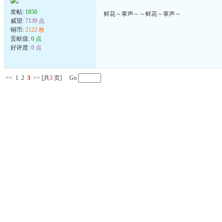
发帖:
1858
鲜花～掌声～～鲜花～掌声～
威望:
7139 点
铜币:
2122 枚
贡献值:
0 点
好评度:
0 点
<<
1
2
3
>>
[共
3
页] Go