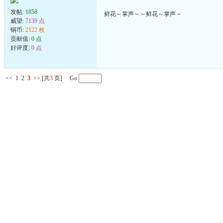
发帖:
1858
鲜花～掌声～～鲜花～掌声～
威望:
7139 点
铜币:
2122 枚
贡献值:
0 点
好评度:
0 点
<<
1
2
3
>>
[共
3
页] Go