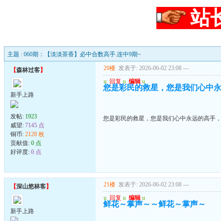
站
主题 : 060期：【淡淡茶香】必中合数高手.连中9期~
20楼
发表于: 2026-06-02 23:08
---
【
森林过客
】
u
回复
u
编辑
u
您是彩民的救星，您是我们心中
新手上路
发帖:
1923
您是彩民的救星，您是我们心中永远的高手
威望:
7145 点
铜币:
2128 枚
贡献值:
0 点
好评度:
0 点
21楼
发表于: 2026-06-02 23:08
---
【
深山悠林客
】
u
回复
u
编辑
u
鲜花～掌声～～鲜花～掌声～
新手上路