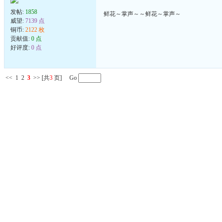
发帖:
1858
鲜花～掌声～～鲜花～掌声～
威望:
7139 点
铜币:
2122 枚
贡献值:
0 点
好评度:
0 点
<<
1
2
3
>>
[共
3
页] Go