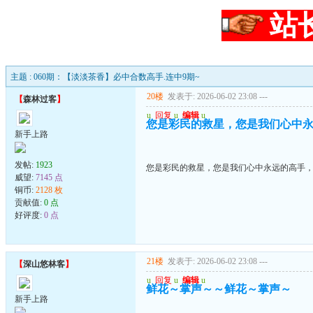
站
主题 : 060期：【淡淡茶香】必中合数高手.连中9期~
20楼
发表于: 2026-06-02 23:08
---
【
森林过客
】
u
回复
u
编辑
u
您是彩民的救星，您是我们心中
新手上路
发帖:
1923
您是彩民的救星，您是我们心中永远的高手
威望:
7145 点
铜币:
2128 枚
贡献值:
0 点
好评度:
0 点
21楼
发表于: 2026-06-02 23:08
---
【
深山悠林客
】
u
回复
u
编辑
u
鲜花～掌声～～鲜花～掌声～
新手上路