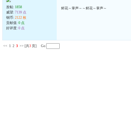
发帖:
1858
鲜花～掌声～～鲜花～掌声～
威望:
7139 点
铜币:
2122 枚
贡献值:
0 点
好评度:
0 点
<<
1
2
3
>>
[共
3
页] Go