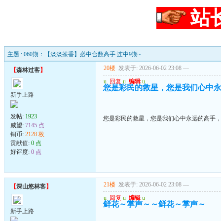
站
主题 : 060期：【淡淡茶香】必中合数高手.连中9期~
20楼
发表于: 2026-06-02 23:08
---
【
森林过客
】
u
回复
u
编辑
u
您是彩民的救星，您是我们心中
新手上路
发帖:
1923
您是彩民的救星，您是我们心中永远的高手
威望:
7145 点
铜币:
2128 枚
贡献值:
0 点
好评度:
0 点
21楼
发表于: 2026-06-02 23:08
---
【
深山悠林客
】
u
回复
u
编辑
u
鲜花～掌声～～鲜花～掌声～
新手上路