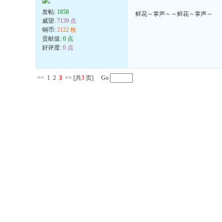
发帖:
1858
鲜花～掌声～～鲜花～掌声～
威望:
7139 点
铜币:
2122 枚
贡献值:
0 点
好评度:
0 点
<<
1
2
3
>>
[共
3
页] Go