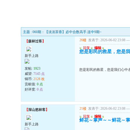
主题 : 060期：【淡淡茶香】必中合数高手.连中9期~
20楼
发表于: 2026-06-02 23:08
---
【
森林过客
】
u
回复
u
编辑
u
您是彩民的救星，您是
新手上路
发帖:
1923
您是彩民的救星，您是我们心中
威望:
7145 点
铜币:
2128 枚
贡献值:
0 点
好评度:
0 点
21楼
发表于: 2026-06-02 23:08
---
【
深山悠林客
】
u
回复
u
编辑
u
鲜花～掌声～～鲜花～
新手上路