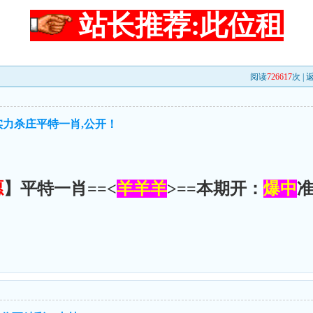
站长推荐:此位租
阅读
726617
次 |
实力杀庄平特一肖,公开！
愿
】平特一肖==<
羊羊羊
>==本期开：
爆中