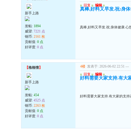
u
回复
u
编辑
u
真棒,好料又早发.祝:身
新手上路
发帖:
1894
真棒,好料又早发.祝:身体健康.心
威望:
7221 点
铜币:
2161 枚
贡献值:
0 点
好评度:
0 点
4楼
发表于: 2026-06-02 22:51
---
【
格格情
】
u
回复
u
编辑
u
好料需要大家支持.有大家
新手上路
发帖:
454
好料需要大家支持.有大家的支持高
威望:
4525 点
铜币:
2263 枚
贡献值:
0 点
好评度:
0 点