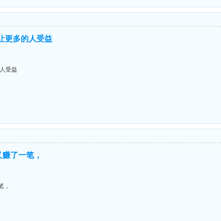
,让更多的人受益
的人受益
又赚了一笔，
笔，