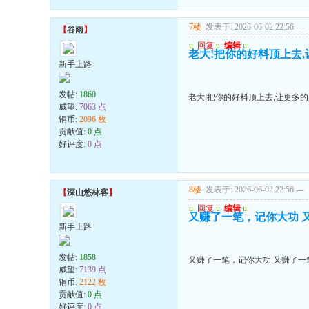
7楼
发表于: 2026-06-02 22:56
---
【
谷雨
】
u
回复
u
编辑
u
老大!把你的好料顶上去
新手上路
发帖:
1860
老大!把你的好料顶上去,让更多
威望:
7063 点
铜币:
2096 枚
贡献值:
0 点
好评度:
0 点
8楼
发表于: 2026-06-02 22:56
---
【
深山悠林客
】
u
回复
u
编辑
u
又赚了一笔，记你大功 
新手上路
发帖:
1858
又赚了一笔，记你大功 又赚了一
威望:
7139 点
铜币:
2122 枚
贡献值:
0 点
好评度:
0 点