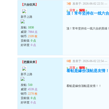
5楼
发表于: 2026-06-02 22:51
---
【
六合狂风
】
u
回复
u
编辑
u
顶！常年坚持在一线六
新手上路
发帖:
1830
顶！常年坚持在一线六合的英雄
威望:
7064 点
铜币:
2109 枚
贡献值:
0 点
好评度:
0 点
6楼
发表于: 2026-06-02 22:54
---
【
把握未来
】
u
回复
u
编辑
u
看帖是緣份顶帖是友情
新手上路
发帖:
510
看帖是緣份顶帖是友情！！
威望:
4539 点
铜币:
2270 枚
贡献值:
0 点
好评度:
0 点