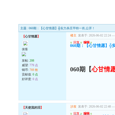
主题 : 060期：【心甘情愿】╬实力杀庄平特一肖,公开！
楼主
发表于: 2026-06-02 22:24
---
【
心甘情愿
】
u
回复
u
编辑
u
060期：【心甘情愿】╬
侠客
发帖:
208
威望:
779 点
060期【
心甘情
铜币:
769 枚
贡献值:
0 点
好评度:
0 点
沙发
发表于: 2026-06-02 22:48
---
【
天使流的泪
】
u
回复
u
编辑
u