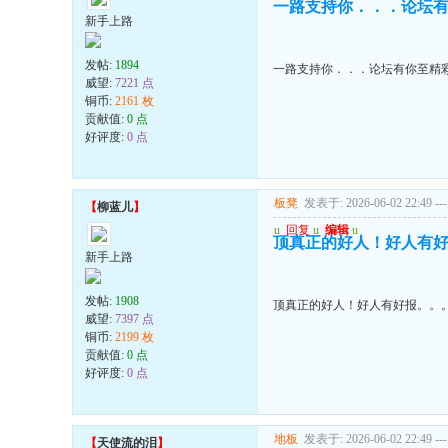
一路支持你．．．论坛
新手上路
发帖:
1894
一路支持你．．．论坛有你至精
威望:
7221 点
铜币:
2161 枚
贡献值:
0 点
好评度:
0 点
板凳
发表于: 2026-06-02 22:49
---
【
柳蓝儿
】
u
回复
u
编辑
u
顶真正的好人！好人有
新手上路
发帖:
1908
顶真正的好人！好人有好报。。
威望:
7397 点
铜币:
2199 枚
贡献值:
0 点
好评度:
0 点
地板
发表于: 2026-06-02 22:49
---
【
天使流的泪
】