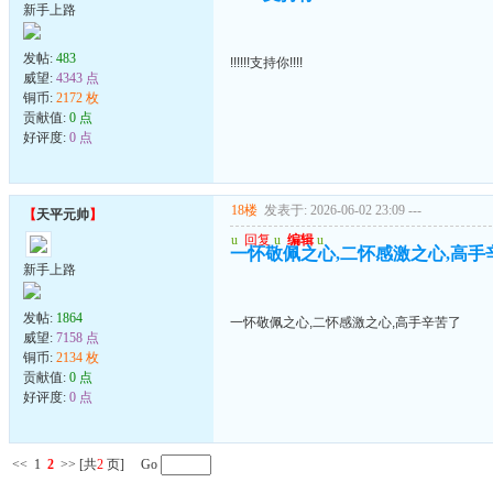
新手上路
发帖:
483
!!!!!!支持你!!!!
威望:
4343 点
铜币:
2172 枚
贡献值:
0 点
好评度:
0 点
18楼
发表于: 2026-06-02 23:09
---
【
天平元帅
】
u
回复
u
编辑
u
一怀敬佩之心,二怀感激之心,高手
新手上路
发帖:
1864
一怀敬佩之心,二怀感激之心,高手辛苦了
威望:
7158 点
铜币:
2134 枚
贡献值:
0 点
好评度:
0 点
<<
1
2
>>
[共
2
页] Go