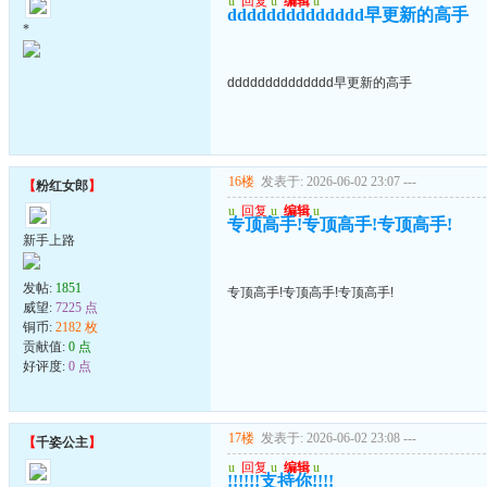
u
回复
u
编辑
u
dddddddddddddd早更新的高手
*
dddddddddddddd早更新的高手
16楼
发表于: 2026-06-02 23:07
---
【
粉红女郎
】
u
回复
u
编辑
u
专顶高手!专顶高手!专顶高手!
新手上路
发帖:
1851
专顶高手!专顶高手!专顶高手!
威望:
7225 点
铜币:
2182 枚
贡献值:
0 点
好评度:
0 点
17楼
发表于: 2026-06-02 23:08
---
【
千姿公主
】
u
回复
u
编辑
u
!!!!!!支持你!!!!