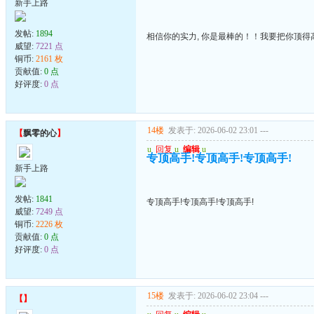
新手上路
发帖:
1894
相信你的实力, 你是最棒的！！我要把你顶得高
威望:
7221 点
铜币:
2161 枚
贡献值:
0 点
好评度:
0 点
14楼
发表于: 2026-06-02 23:01
---
【
飘零的心
】
u
回复
u
编辑
u
专顶高手!专顶高手!专顶高手!
新手上路
发帖:
1841
专顶高手!专顶高手!专顶高手!
威望:
7249 点
铜币:
2226 枚
贡献值:
0 点
好评度:
0 点
15楼
发表于: 2026-06-02 23:04
---
【
】