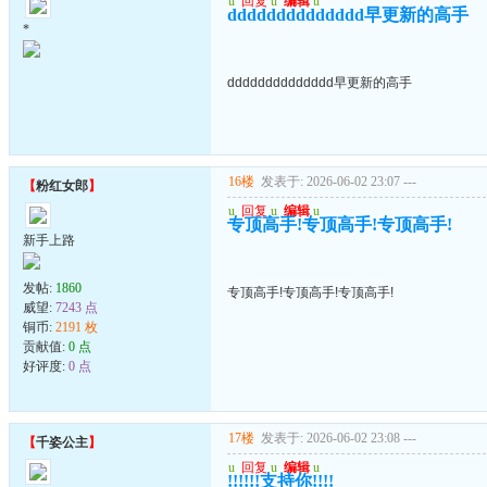
u
回复
u
编辑
u
dddddddddddddd早更新的高手
*
dddddddddddddd早更新的高手
16楼
发表于: 2026-06-02 23:07
---
【
粉红女郎
】
u
回复
u
编辑
u
专顶高手!专顶高手!专顶高手!
新手上路
发帖:
1860
专顶高手!专顶高手!专顶高手!
威望:
7243 点
铜币:
2191 枚
贡献值:
0 点
好评度:
0 点
17楼
发表于: 2026-06-02 23:08
---
【
千姿公主
】
u
回复
u
编辑
u
!!!!!!支持你!!!!