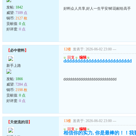
发帖:
1842
好料众人共享,好人一生平安!鲜花献给高手
威望:
7109 点
铜币:
2127 枚
贡献值:
0 点
好评度:
0 点
12楼
发表于: 2026-06-02 23:00
---
【
必中密料
】
u
回复
u
编辑
u
ddddddddddddddddddddddddd
新手上路
发帖:
1866
ddddddddddddddddddddddddd
威望:
7284 点
铜币:
2198 枚
贡献值:
0 点
好评度:
0 点
13楼
发表于: 2026-06-02 23:00
---
【
天使流的泪
】
u
回复
u
编辑
u
相信你的实力, 你是最棒的！！我