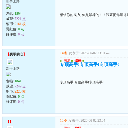
新手上路
发帖:
1894
相信你的实力, 你是最棒的！！我要把你顶得高
威望:
7221 点
铜币:
2161 枚
贡献值:
0 点
好评度:
0 点
14楼
发表于: 2026-06-02 23:01
---
【
飘零的心
】
u
回复
u
编辑
u
专顶高手!专顶高手!专顶高手!
新手上路
发帖:
1841
专顶高手!专顶高手!专顶高手!
威望:
7249 点
铜币:
2226 枚
贡献值:
0 点
好评度:
0 点
15楼
发表于: 2026-06-02 23:04
---
【
】