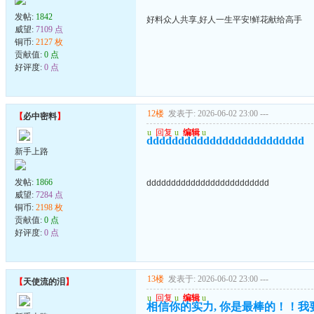
发帖:
1842
好料众人共享,好人一生平安!鲜花献给高手
威望:
7109 点
铜币:
2127 枚
贡献值:
0 点
好评度:
0 点
12楼
发表于: 2026-06-02 23:00
---
【
必中密料
】
u
回复
u
编辑
u
ddddddddddddddddddddddddd
新手上路
发帖:
1866
ddddddddddddddddddddddddd
威望:
7284 点
铜币:
2198 枚
贡献值:
0 点
好评度:
0 点
13楼
发表于: 2026-06-02 23:00
---
【
天使流的泪
】
u
回复
u
编辑
u
相信你的实力, 你是最棒的！！我