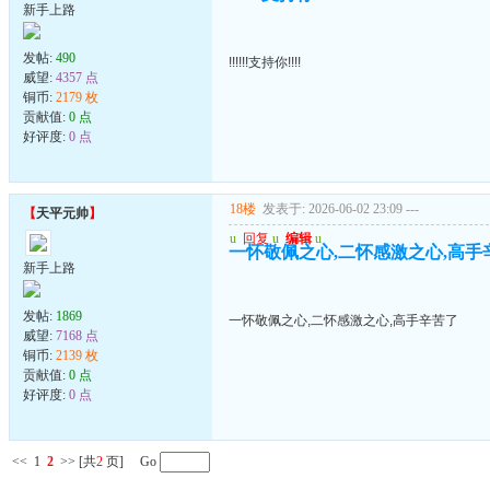
新手上路
发帖:
490
!!!!!!支持你!!!!
威望:
4357 点
铜币:
2179 枚
贡献值:
0 点
好评度:
0 点
18楼
发表于: 2026-06-02 23:09
---
【
天平元帅
】
u
回复
u
编辑
u
一怀敬佩之心,二怀感激之心,高手
新手上路
发帖:
1869
一怀敬佩之心,二怀感激之心,高手辛苦了
威望:
7168 点
铜币:
2139 枚
贡献值:
0 点
好评度:
0 点
<<
1
2
>>
[共
2
页] Go