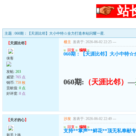
站
主题 : 060期：【天涯比邻】大小中特☆全力打造本站闪耀一星.
楼主
发表于: 2026-06-02 22:25
---
【
天涯比邻
】
u
回复
u
编辑
u
060期：【天涯比邻】大小中特☆
侠客
发帖:
203
威望:
765 点
060期:
（天涯比邻）
—
铜币:
759 枚
贡献值:
0 点
好评度:
0 点
沙发
发表于: 2026-06-02 22:49
---
【
天才的心
】
u
回复
u
编辑
u
支持**掌声**鲜花**顶无私奉献
新手上路