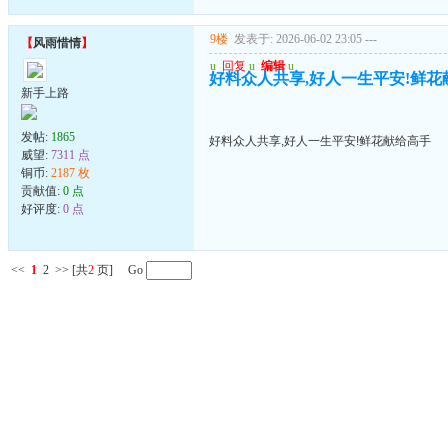
9楼
发表于: 2026-06-02 23:05
---
【
风雨惜情
】
u
回复
u
编辑
u
好料众人共享,好人一生平安!鲜花
新手上路
发帖:
1865
好料众人共享,好人一生平安!鲜花献给高手
威望:
7311 点
铜币:
2187 枚
贡献值:
0 点
好评度:
0 点
<<
1
2
>>
[共
2
页] Go