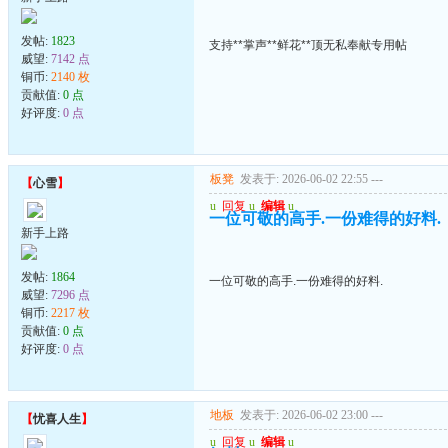
发帖:
1823
支持**掌声**鲜花**顶无私奉献专用帖
威望:
7142 点
铜币:
2140 枚
贡献值:
0 点
好评度:
0 点
板凳
发表于: 2026-06-02 22:55
---
【
心雪
】
u
回复
u
编辑
u
一位可敬的高手.一份难得的好料.
新手上路
发帖:
1864
一位可敬的高手.一份难得的好料.
威望:
7296 点
铜币:
2217 枚
贡献值:
0 点
好评度:
0 点
地板
发表于: 2026-06-02 23:00
---
【
忧喜人生
】
u
回复
u
编辑
u