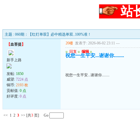
站
主题 : 060期：【红灯单双】必中精选单双..100%准！
20楼
发表于: 2026-06-02 23:11
---
【
血菩提
】
u
回复
u
编辑
u
祝您一生平安...谢谢你........
新手上路
发帖:
1850
祝您一生平安...谢谢你........
威望:
7224 点
铜币:
2193 枚
贡献值:
0 点
好评度:
0 点
<<
1
2
3
>>
[共
3
页] Go