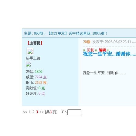
主题 : 060期：【红灯单双】必中精选单双..100%准！
20楼
发表于: 2026-06-02 23:11
---
【
血菩提
】
u
回复
u
编辑
u
祝您一生平安...谢谢你......
新手上路
发帖:
1850
祝您一生平安...谢谢你........
威望:
7224 点
铜币:
2193 枚
贡献值:
0 点
好评度:
0 点
<<
1
2
3
>>
[共
3
页] Go