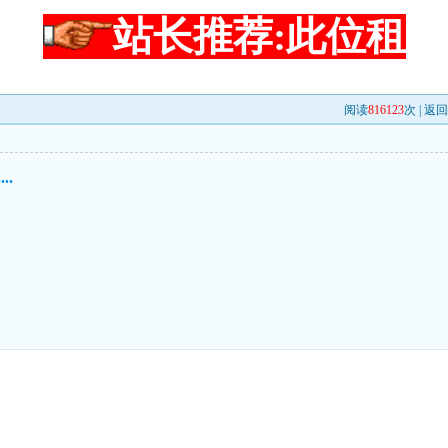
站长推荐:此位租
阅读
816123
次 |
返回
..