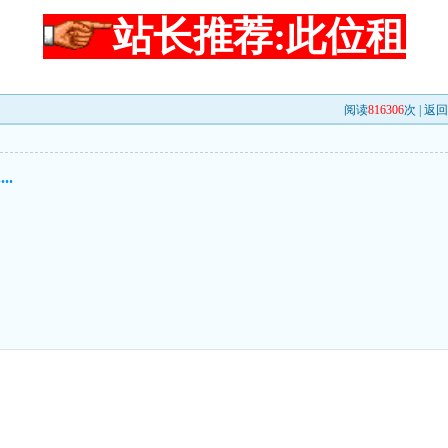
站长推荐:此位租
阅读
816306
次 |
返回
..