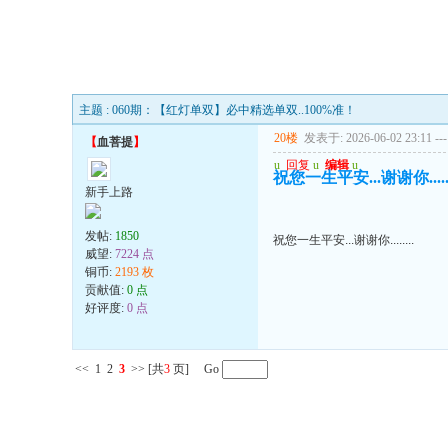
主题 : 060期：【红灯单双】必中精选单双..100%准！
20楼
发表于: 2026-06-02 23:11
---
【
血菩提
】
u
回复
u
编辑
u
祝您一生平安...谢谢你......
新手上路
发帖:
1850
祝您一生平安...谢谢你........
威望:
7224 点
铜币:
2193 枚
贡献值:
0 点
好评度:
0 点
<<
1
2
3
>>
[共
3
页] Go