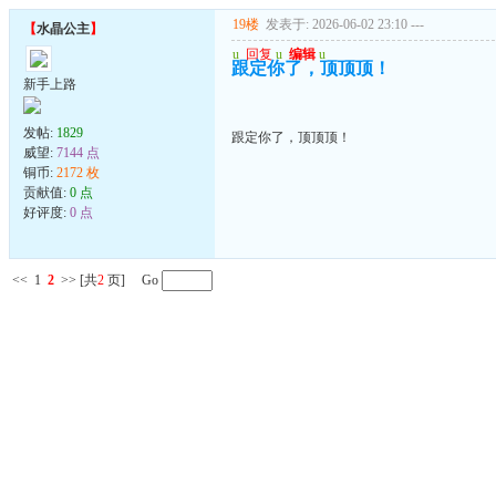
19楼
发表于: 2026-06-02 23:10
---
【
水晶公主
】
u
回复
u
编辑
u
跟定你了，顶顶顶！
新手上路
发帖:
1829
跟定你了，顶顶顶！
威望:
7144 点
铜币:
2172 枚
贡献值:
0 点
好评度:
0 点
<<
1
2
>>
[共
2
页] Go