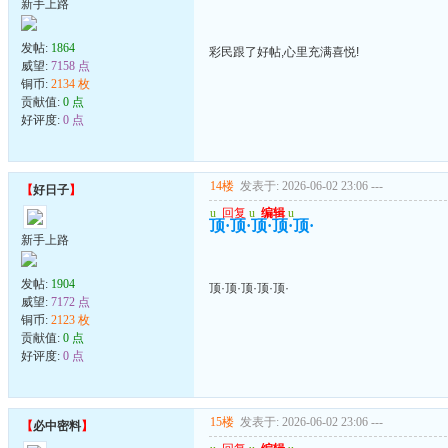
新手上路
发帖:
1864
彩民跟了好帖,心里充满喜悦!
威望:
7158 点
铜币:
2134 枚
贡献值:
0 点
好评度:
0 点
14楼
发表于: 2026-06-02 23:06
---
【
好日子
】
u
回复
u
编辑
u
顶·顶·顶·顶·顶·
新手上路
发帖:
1904
顶·顶·顶·顶·顶·
威望:
7172 点
铜币:
2123 枚
贡献值:
0 点
好评度:
0 点
15楼
发表于: 2026-06-02 23:06
---
【
必中密料
】