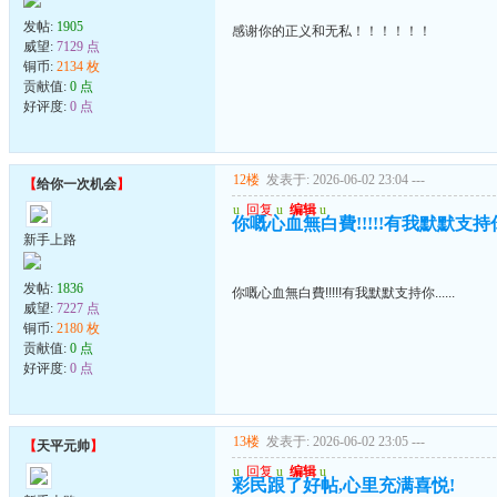
发帖:
1905
感谢你的正义和无私！！！！！！
威望:
7129 点
铜币:
2134 枚
贡献值:
0 点
好评度:
0 点
12楼
发表于: 2026-06-02 23:04
---
【
给你一次机会
】
u
回复
u
编辑
u
你嘅心血無白費!!!!!有我默默支持你..
新手上路
发帖:
1836
你嘅心血無白費!!!!!有我默默支持你......
威望:
7227 点
铜币:
2180 枚
贡献值:
0 点
好评度:
0 点
13楼
发表于: 2026-06-02 23:05
---
【
天平元帅
】
u
回复
u
编辑
u
彩民跟了好帖,心里充满喜悦!