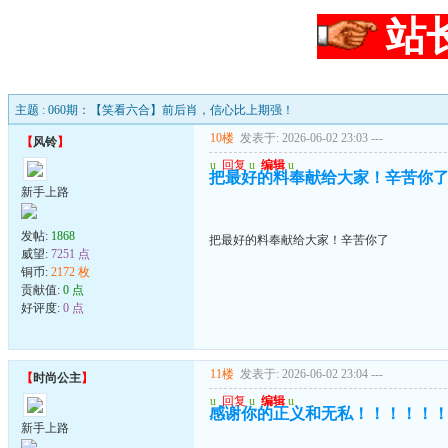
站
主题 : 060期：【笑看六合】前后肖，信心比上期强！
10楼
发表于: 2026-06-02 23:03
---
【
风铃
】
u
回复
u
编辑
u
把最好的料奉献给大家！辛苦你
新手上路
发帖:
1868
把最好的料奉献给大家！辛苦你了
威望:
7251 点
铜币:
2172 枚
贡献值:
0 点
好评度:
0 点
11楼
发表于: 2026-06-02 23:04
---
【
时尚公主
】
u
回复
u
编辑
u
感谢你的正义和无私！！！！！
新手上路