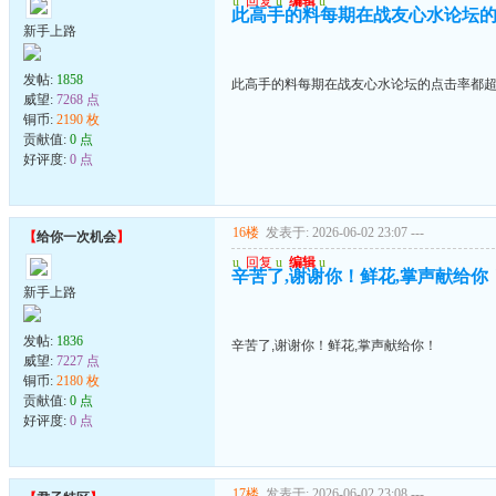
u
回复
u
编辑
u
此高手的料每期在战友心水论坛的
新手上路
发帖:
1858
此高手的料每期在战友心水论坛的点击率都超
威望:
7268 点
铜币:
2190 枚
贡献值:
0 点
好评度:
0 点
16楼
发表于: 2026-06-02 23:07
---
【
给你一次机会
】
u
回复
u
编辑
u
辛苦了,谢谢你！鲜花,掌声献给你
新手上路
发帖:
1836
辛苦了,谢谢你！鲜花,掌声献给你！
威望:
7227 点
铜币:
2180 枚
贡献值:
0 点
好评度:
0 点
17楼
发表于: 2026-06-02 23:08
---