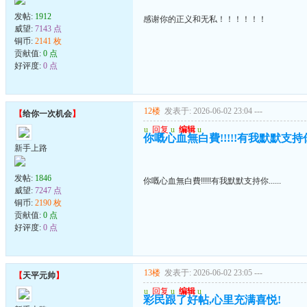
发帖:
1912
感谢你的正义和无私！！！！！！
威望:
7143 点
铜币:
2141 枚
贡献值:
0 点
好评度:
0 点
12楼
发表于: 2026-06-02 23:04
---
【
给你一次机会
】
u
回复
u
编辑
u
你嘅心血無白費!!!!!有我默默支持你..
新手上路
发帖:
1846
你嘅心血無白費!!!!!有我默默支持你......
威望:
7247 点
铜币:
2190 枚
贡献值:
0 点
好评度:
0 点
13楼
发表于: 2026-06-02 23:05
---
【
天平元帅
】
u
回复
u
编辑
u
彩民跟了好帖,心里充满喜悦!