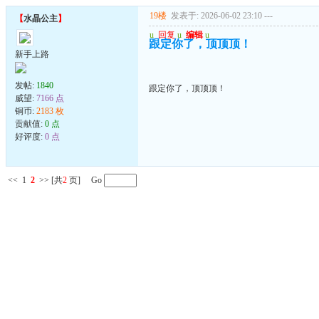
19楼
发表于: 2026-06-02 23:10
---
【
水晶公主
】
u
回复
u
编辑
u
跟定你了，顶顶顶！
新手上路
发帖:
1840
跟定你了，顶顶顶！
威望:
7166 点
铜币:
2183 枚
贡献值:
0 点
好评度:
0 点
<<
1
2
>>
[共
2
页] Go