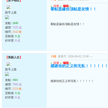
【
君子特区
】
u
回复
u
编辑
u
看帖是緣份顶帖是友情！！
新手上路
发帖:
1849
看帖是緣份顶帖是友情！！
威望:
7125 点
铜币:
2142 枚
贡献值:
0 点
好评度:
0 点
18楼
发表于: 2026-06-02 23:08
---
【
美丽人生
】
u
回复
u
编辑
u
感谢你的正义和无私！！！！！
新手上路
发帖:
1901
感谢你的正义和无私！！！！！！
威望:
7165 点
铜币:
2153 枚
贡献值:
0 点
好评度:
0 点