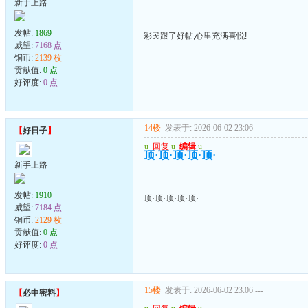
新手上路
发帖:
1869
彩民跟了好帖,心里充满喜悦!
威望:
7168 点
铜币:
2139 枚
贡献值:
0 点
好评度:
0 点
14楼
发表于: 2026-06-02 23:06
---
【
好日子
】
u
回复
u
编辑
u
顶·顶·顶·顶·顶·
新手上路
发帖:
1910
顶·顶·顶·顶·顶·
威望:
7184 点
铜币:
2129 枚
贡献值:
0 点
好评度:
0 点
15楼
发表于: 2026-06-02 23:06
---
【
必中密料
】