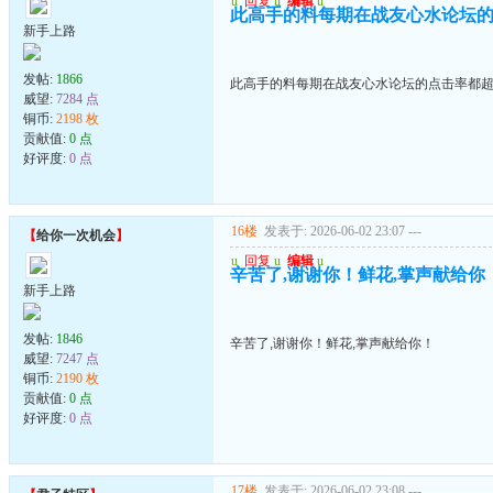
u
回复
u
编辑
u
此高手的料每期在战友心水论坛的
新手上路
发帖:
1866
此高手的料每期在战友心水论坛的点击率都超
威望:
7284 点
铜币:
2198 枚
贡献值:
0 点
好评度:
0 点
16楼
发表于: 2026-06-02 23:07
---
【
给你一次机会
】
u
回复
u
编辑
u
辛苦了,谢谢你！鲜花,掌声献给你
新手上路
发帖:
1846
辛苦了,谢谢你！鲜花,掌声献给你！
威望:
7247 点
铜币:
2190 枚
贡献值:
0 点
好评度:
0 点
17楼
发表于: 2026-06-02 23:08
---