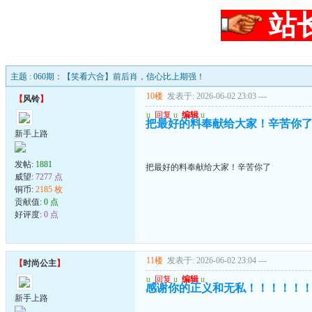
站
主题 : 060期：【笑看六合】前后肖，信心比上期强！
10楼
发表于: 2026-06-02 23:03
---
【
风铃
】
u
回复
u
编辑
u
把最好的料奉献给大家！辛苦你
新手上路
发帖:
1881
把最好的料奉献给大家！辛苦你了
威望:
7277 点
铜币:
2185 枚
贡献值:
0 点
好评度:
0 点
11楼
发表于: 2026-06-02 23:04
---
【
时尚公主
】
u
回复
u
编辑
u
感谢你的正义和无私！！！！！
新手上路