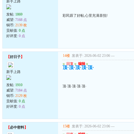
新手上路
发帖:
1869
彩民跟了好帖,心里充满喜悦!
威望:
7168 点
铜币:
2139 枚
贡献值:
0 点
好评度:
0 点
14楼
发表于: 2026-06-02 23:06
---
【
好日子
】
u
回复
u
编辑
u
顶·顶·顶·顶·顶·
新手上路
发帖:
1910
顶·顶·顶·顶·顶·
威望:
7184 点
铜币:
2129 枚
贡献值:
0 点
好评度:
0 点
15楼
发表于: 2026-06-02 23:06
---
【
必中密料
】