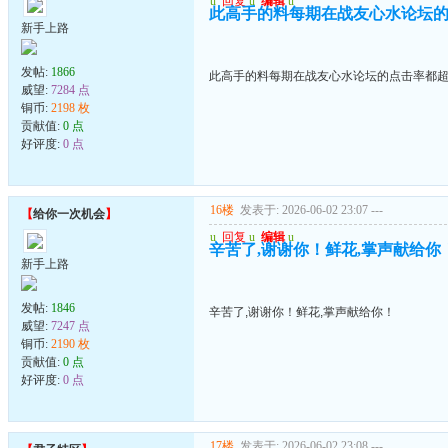
u
回复
u
编辑
u
此高手的料每期在战友心水论坛的
新手上路
发帖:
1866
此高手的料每期在战友心水论坛的点击率都超
威望:
7284 点
铜币:
2198 枚
贡献值:
0 点
好评度:
0 点
16楼
发表于: 2026-06-02 23:07
---
【
给你一次机会
】
u
回复
u
编辑
u
辛苦了,谢谢你！鲜花,掌声献给你
新手上路
发帖:
1846
辛苦了,谢谢你！鲜花,掌声献给你！
威望:
7247 点
铜币:
2190 枚
贡献值:
0 点
好评度:
0 点
17楼
发表于: 2026-06-02 23:08
---