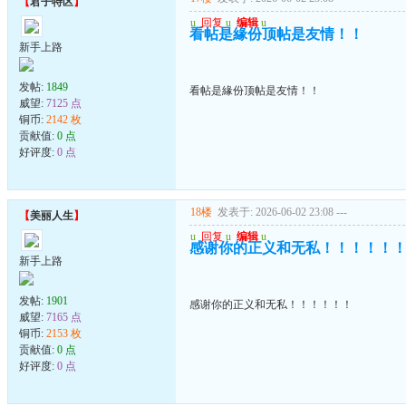
【
君子特区
】
u
回复
u
编辑
u
看帖是緣份顶帖是友情！！
新手上路
发帖:
1849
看帖是緣份顶帖是友情！！
威望:
7125 点
铜币:
2142 枚
贡献值:
0 点
好评度:
0 点
18楼
发表于: 2026-06-02 23:08
---
【
美丽人生
】
u
回复
u
编辑
u
感谢你的正义和无私！！！！！
新手上路
发帖:
1901
感谢你的正义和无私！！！！！！
威望:
7165 点
铜币:
2153 枚
贡献值:
0 点
好评度:
0 点