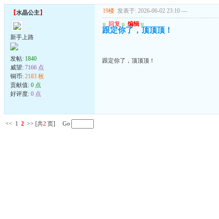
19楼
发表于: 2026-06-02 23:10
---
【
水晶公主
】
u
回复
u
编辑
u
跟定你了，顶顶顶！
新手上路
发帖:
1840
跟定你了，顶顶顶！
威望:
7166 点
铜币:
2183 枚
贡献值:
0 点
好评度:
0 点
<<
1
2
>>
[共
2
页] Go