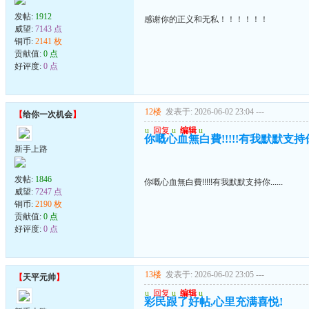
发帖:
1912
感谢你的正义和无私！！！！！！
威望:
7143 点
铜币:
2141 枚
贡献值:
0 点
好评度:
0 点
12楼
发表于: 2026-06-02 23:04
---
【
给你一次机会
】
u
回复
u
编辑
u
你嘅心血無白費!!!!!有我默默支持你..
新手上路
发帖:
1846
你嘅心血無白費!!!!!有我默默支持你......
威望:
7247 点
铜币:
2190 枚
贡献值:
0 点
好评度:
0 点
13楼
发表于: 2026-06-02 23:05
---
【
天平元帅
】
u
回复
u
编辑
u
彩民跟了好帖,心里充满喜悦!