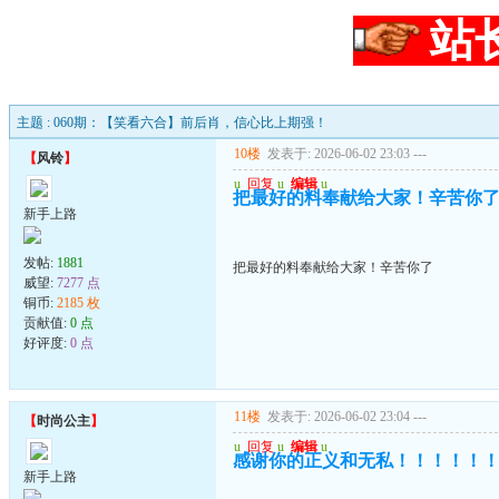
站
主题 : 060期：【笑看六合】前后肖，信心比上期强！
10楼
发表于: 2026-06-02 23:03
---
【
风铃
】
u
回复
u
编辑
u
把最好的料奉献给大家！辛苦你
新手上路
发帖:
1881
把最好的料奉献给大家！辛苦你了
威望:
7277 点
铜币:
2185 枚
贡献值:
0 点
好评度:
0 点
11楼
发表于: 2026-06-02 23:04
---
【
时尚公主
】
u
回复
u
编辑
u
感谢你的正义和无私！！！！！
新手上路