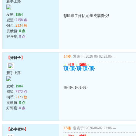
新手上路
发帖:
1864
彩民跟了好帖,心里充满喜悦!
威望:
7158 点
铜币:
2134 枚
贡献值:
0 点
好评度:
0 点
14楼
发表于: 2026-06-02 23:06
---
【
好日子
】
u
回复
u
编辑
u
顶·顶·顶·顶·顶·
新手上路
发帖:
1904
顶·顶·顶·顶·顶·
威望:
7172 点
铜币:
2123 枚
贡献值:
0 点
好评度:
0 点
15楼
发表于: 2026-06-02 23:06
---
【
必中密料
】