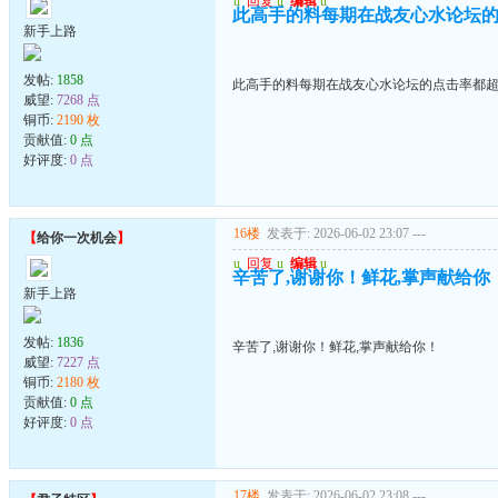
u
回复
u
编辑
u
此高手的料每期在战友心水论坛的
新手上路
发帖:
1858
此高手的料每期在战友心水论坛的点击率都超
威望:
7268 点
铜币:
2190 枚
贡献值:
0 点
好评度:
0 点
16楼
发表于: 2026-06-02 23:07
---
【
给你一次机会
】
u
回复
u
编辑
u
辛苦了,谢谢你！鲜花,掌声献给你
新手上路
发帖:
1836
辛苦了,谢谢你！鲜花,掌声献给你！
威望:
7227 点
铜币:
2180 枚
贡献值:
0 点
好评度:
0 点
17楼
发表于: 2026-06-02 23:08
---