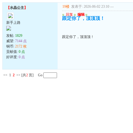
19楼
发表于: 2026-06-02 23:10
---
【
水晶公主
】
u
回复
u
编辑
u
跟定你了，顶顶顶！
新手上路
发帖:
1829
跟定你了，顶顶顶！
威望:
7144 点
铜币:
2172 枚
贡献值:
0 点
好评度:
0 点
<<
1
2
>>
[共
2
页] Go