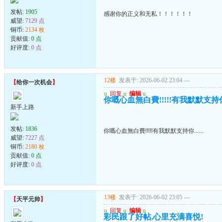
发帖:
1905
感谢你的正义和无私！！！！！！
威望:
7129 点
铜币:
2134 枚
贡献值:
0 点
好评度:
0 点
12楼
发表于: 2026-06-02 23:04
---
【
给你一次机会
】
u
回复
u
编辑
u
你嘅心血無白費!!!!!有我默默支持你..
新手上路
发帖:
1836
你嘅心血無白費!!!!!有我默默支持你......
威望:
7227 点
铜币:
2180 枚
贡献值:
0 点
好评度:
0 点
13楼
发表于: 2026-06-02 23:05
---
【
天平元帅
】
u
回复
u
编辑
u
彩民跟了好帖,心里充满喜悦!