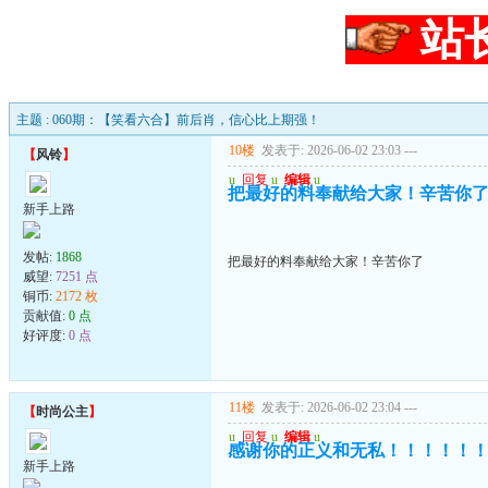
站
主题 : 060期：【笑看六合】前后肖，信心比上期强！
10楼
发表于: 2026-06-02 23:03
---
【
风铃
】
u
回复
u
编辑
u
把最好的料奉献给大家！辛苦你
新手上路
发帖:
1868
把最好的料奉献给大家！辛苦你了
威望:
7251 点
铜币:
2172 枚
贡献值:
0 点
好评度:
0 点
11楼
发表于: 2026-06-02 23:04
---
【
时尚公主
】
u
回复
u
编辑
u
感谢你的正义和无私！！！！！
新手上路