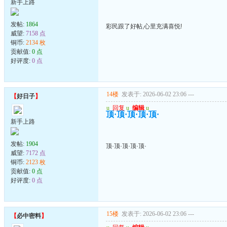
新手上路
发帖:
1864
彩民跟了好帖,心里充满喜悦!
威望:
7158 点
铜币:
2134 枚
贡献值:
0 点
好评度:
0 点
14楼
发表于: 2026-06-02 23:06
---
【
好日子
】
u
回复
u
编辑
u
顶·顶·顶·顶·顶·
新手上路
发帖:
1904
顶·顶·顶·顶·顶·
威望:
7172 点
铜币:
2123 枚
贡献值:
0 点
好评度:
0 点
15楼
发表于: 2026-06-02 23:06
---
【
必中密料
】