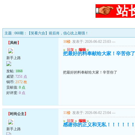
站
主题 : 060期：【笑看六合】前后肖，信心比上期强！
10楼
发表于: 2026-06-02 23:03
---
【
风铃
】
u
回复
u
编辑
u
把最好的料奉献给大家！辛苦你
新手上路
发帖:
1868
把最好的料奉献给大家！辛苦你了
威望:
7251 点
铜币:
2172 枚
贡献值:
0 点
好评度:
0 点
11楼
发表于: 2026-06-02 23:04
---
【
时尚公主
】
u
回复
u
编辑
u
感谢你的正义和无私！！！！！
新手上路