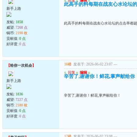
u
回复
u
编辑
u
此高手的料每期在战友心水论坛的
新手上路
发帖:
1858
此高手的料每期在战友心水论坛的点击率都超
威望:
7268 点
铜币:
2190 枚
贡献值:
0 点
好评度:
0 点
16楼
发表于: 2026-06-02 23:07
---
【
给你一次机会
】
u
回复
u
编辑
u
辛苦了,谢谢你！鲜花,掌声献给你
新手上路
发帖:
1836
辛苦了,谢谢你！鲜花,掌声献给你！
威望:
7227 点
铜币:
2180 枚
贡献值:
0 点
好评度:
0 点
17楼
发表于: 2026-06-02 23:08
---