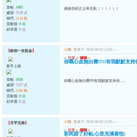
发帖:
1905
感谢你的正义和无私！！！！！！
威望:
7129 点
铜币:
2134 枚
贡献值:
0 点
好评度:
0 点
12楼
发表于: 2026-06-02 23:04
---
【
给你一次机会
】
u
回复
u
编辑
u
你嘅心血無白費!!!!!有我默默支持你..
新手上路
发帖:
1836
你嘅心血無白費!!!!!有我默默支持你......
威望:
7227 点
铜币:
2180 枚
贡献值:
0 点
好评度:
0 点
13楼
发表于: 2026-06-02 23:05
---
【
天平元帅
】
u
回复
u
编辑
u
彩民跟了好帖,心里充满喜悦!