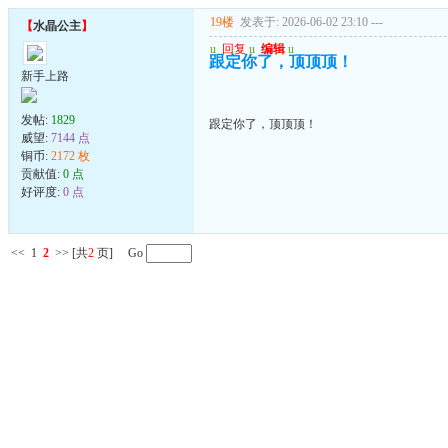
19楼
发表于: 2026-06-02 23:10
---
【
水晶公主
】
u
回复
u
编辑
u
跟定你了，顶顶顶！
新手上路
发帖:
1829
跟定你了，顶顶顶！
威望:
7144 点
铜币:
2172 枚
贡献值:
0 点
好评度:
0 点
<<
1
2
>>
[共
2
页] Go