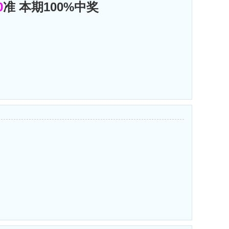
0
准 本期100%中奖