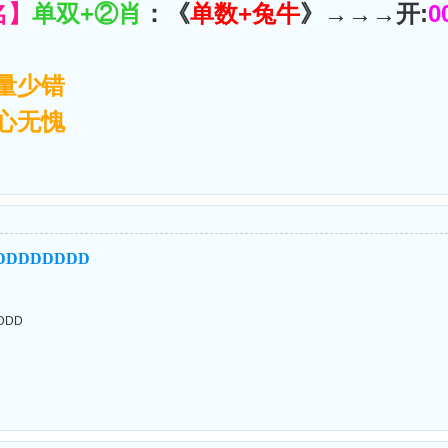
名】
单双+②肖
：《
单数+兔牛
》→→→开:
0
尽量少错
心无愧
DDDDDDD
DDD