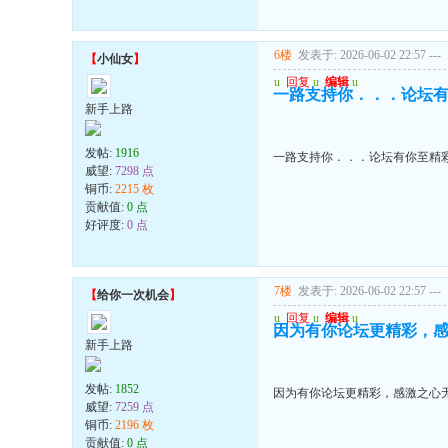
6楼
发表于: 2026-06-02 22:57
---
【
小仙女
】
u
回复
u
编辑
u
一路支持你．．．论坛
新手上路
发帖:
1916
一路支持你．．．论坛有你至精
威望:
7298 点
铜币:
2215 枚
贡献值:
0 点
好评度:
0 点
7楼
发表于: 2026-06-02 22:57
---
【
给你一次机会
】
u
回复
u
编辑
u
因为有你论坛更精彩，
新手上路
发帖:
1852
因为有你论坛更精彩，感激之心
威望:
7259 点
铜币:
2196 枚
贡献值:
0 点