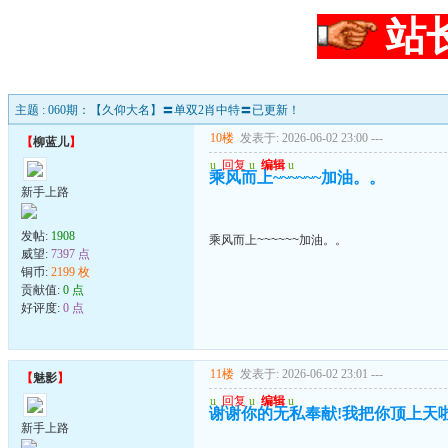
站
主题 : 060期：【久仰大名】〓单双2肖中特〓已更新！
10楼
发表于: 2026-06-02 23:00
---
【
柳蓝儿
】
u
回复
u
编辑
u
乘风而上~~~~~~加油。。
新手上路
发帖:
1908
乘风而上~~~~~~加油。。
威望:
7397 点
铜币:
2199 枚
贡献值:
0 点
好评度:
0 点
11楼
发表于: 2026-06-02 23:01
---
【
魅影
】
u
回复
u
编辑
u
谢谢你的无私奉献!我把你顶上天啦
新手上路