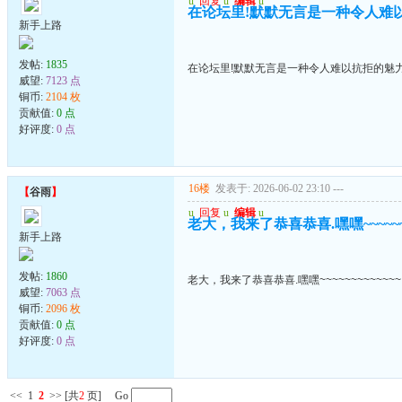
u
回复
u
编辑
u
在论坛里!默默无言是一种令人难
新手上路
发帖:
1835
在论坛里!默默无言是一种令人难以抗拒的魅
威望:
7123 点
铜币:
2104 枚
贡献值:
0 点
好评度:
0 点
16楼
发表于: 2026-06-02 23:10
---
【
谷雨
】
u
回复
u
编辑
u
老大，我来了恭喜恭喜.嘿嘿~~~~~~~
新手上路
发帖:
1860
老大，我来了恭喜恭喜.嘿嘿~~~~~~~~~~~~~
威望:
7063 点
铜币:
2096 枚
贡献值:
0 点
好评度:
0 点
<<
1
2
>>
[共
2
页] Go