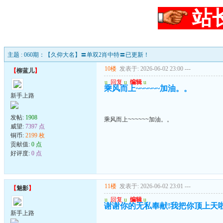
站
主题 : 060期：【久仰大名】〓单双2肖中特〓已更新！
10楼
发表于: 2026-06-02 23:00
---
【
柳蓝儿
】
u
回复
u
编辑
u
乘风而上~~~~~~加油。。
新手上路
发帖:
1908
乘风而上~~~~~~加油。。
威望:
7397 点
铜币:
2199 枚
贡献值:
0 点
好评度:
0 点
11楼
发表于: 2026-06-02 23:01
---
【
魅影
】
u
回复
u
编辑
u
谢谢你的无私奉献!我把你顶上天啦
新手上路