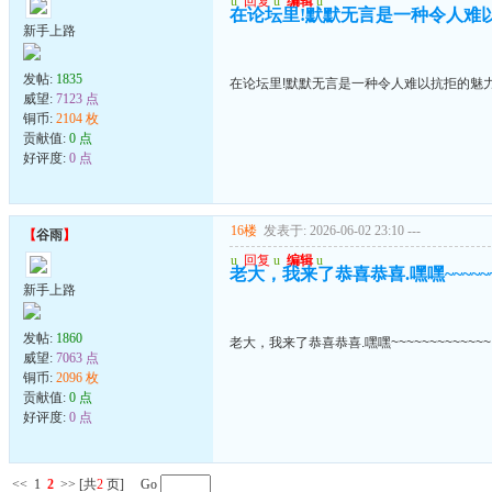
u
回复
u
编辑
u
在论坛里!默默无言是一种令人难
新手上路
发帖:
1835
在论坛里!默默无言是一种令人难以抗拒的魅
威望:
7123 点
铜币:
2104 枚
贡献值:
0 点
好评度:
0 点
16楼
发表于: 2026-06-02 23:10
---
【
谷雨
】
u
回复
u
编辑
u
老大，我来了恭喜恭喜.嘿嘿~~~~~~~
新手上路
发帖:
1860
老大，我来了恭喜恭喜.嘿嘿~~~~~~~~~~~~~
威望:
7063 点
铜币:
2096 枚
贡献值:
0 点
好评度:
0 点
<<
1
2
>>
[共
2
页] Go