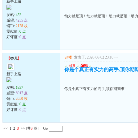
新手上路
发帖:
452
动力就是顶！动力就是顶！动力就是顶！动
威望:
4255 点
铜币:
2128 枚
贡献值:
0 点
好评度:
0 点
24楼
发表于: 2026-06-02 23:10
---
【
杏儿
】
u
回复
u
编辑
u
你是个真正有实力的高手,顶你期期
新手上路
发帖:
1837
你是个真正有实力的高手,顶你期期准!
威望:
6917 点
铜币:
2050 枚
贡献值:
0 点
好评度:
0 点
<<
1
2
3
>>
[共
3
页] Go