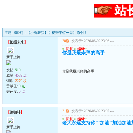
站
主题 : 060期：【小香狂猪】〖稳赚平特一肖〗原创！
20楼
发表于: 2026-06-02 23:06
---
【
把握未来
】
u
回复
u
编辑
u
你是我最崇拜的高手
新手上路
发帖:
510
你是我最崇拜的高手
威望:
4539 点
铜币:
2270 枚
贡献值:
0 点
好评度:
0 点
21楼
发表于: 2026-06-02 23:07
---
【
热咖啡
】
u
回复
u
编辑
u
老大永远支持你```加油``加油加
新手上路