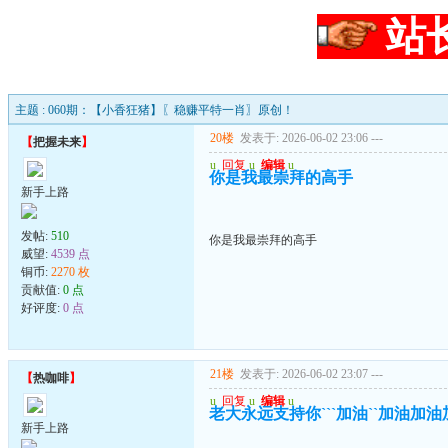
站
主题 : 060期：【小香狂猪】〖稳赚平特一肖〗原创！
20楼
发表于: 2026-06-02 23:06
---
【
把握未来
】
u
回复
u
编辑
u
你是我最崇拜的高手
新手上路
发帖:
510
你是我最崇拜的高手
威望:
4539 点
铜币:
2270 枚
贡献值:
0 点
好评度:
0 点
21楼
发表于: 2026-06-02 23:07
---
【
热咖啡
】
u
回复
u
编辑
u
老大永远支持你```加油``加油加
新手上路