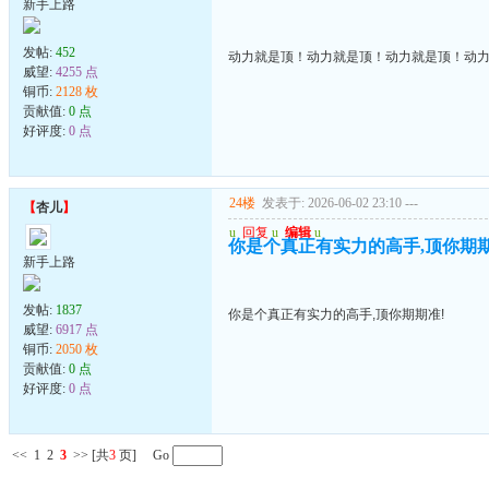
新手上路
发帖:
452
动力就是顶！动力就是顶！动力就是顶！动
威望:
4255 点
铜币:
2128 枚
贡献值:
0 点
好评度:
0 点
24楼
发表于: 2026-06-02 23:10
---
【
杏儿
】
u
回复
u
编辑
u
你是个真正有实力的高手,顶你期期
新手上路
发帖:
1837
你是个真正有实力的高手,顶你期期准!
威望:
6917 点
铜币:
2050 枚
贡献值:
0 点
好评度:
0 点
<<
1
2
3
>>
[共
3
页] Go