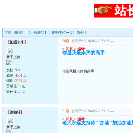
站
主题 : 060期：【小香狂猪】〖稳赚平特一肖〗原创！
20楼
发表于: 2026-06-02 23:06
---
【
把握未来
】
u
回复
u
编辑
u
你是我最崇拜的高手
新手上路
发帖:
521
你是我最崇拜的高手
威望:
4561 点
铜币:
2281 枚
贡献值:
0 点
好评度:
0 点
21楼
发表于: 2026-06-02 23:07
---
【
热咖啡
】
u
回复
u
编辑
u
老大永远支持你```加油``加油加
新手上路