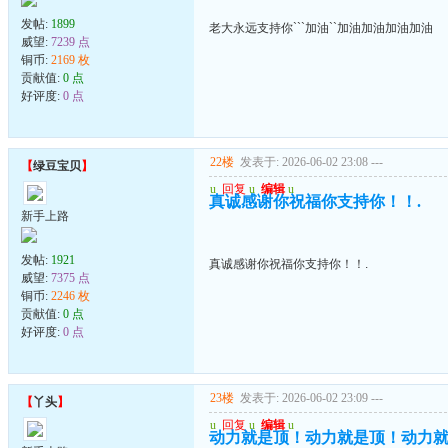
发帖:
1899
老大永远支持你```加油``加油加油加油加油
威望:
7239 点
铜币:
2169 枚
贡献值:
0 点
好评度:
0 点
22楼
发表于: 2026-06-02 23:08
---
【
绿豆宝贝
】
u
回复
u
编辑
u
真诚感谢你祝福你支持你！！.
新手上路
发帖:
1921
真诚感谢你祝福你支持你！！.
威望:
7375 点
铜币:
2246 枚
贡献值:
0 点
好评度:
0 点
23楼
发表于: 2026-06-02 23:09
---
【
丫头
】
u
回复
u
编辑
u
动力就是顶！动力就是顶！动力