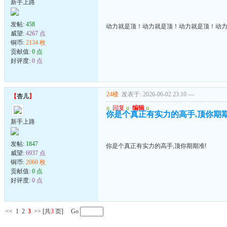
新手上路
发帖:
458
动力就是顶！动力就是顶！动力就是顶！动
威望:
4267 点
铜币:
2134 枚
贡献值:
0 点
好评度:
0 点
24楼
发表于: 2026-06-02 23:10
---
【
杏儿
】
u
回复
u
编辑
u
你是个真正有实力的高手,顶你期期
新手上路
发帖:
1847
你是个真正有实力的高手,顶你期期准!
威望:
6937 点
铜币:
2060 枚
贡献值:
0 点
好评度:
0 点
<<
1
2
3
>>
[共
3
页] Go