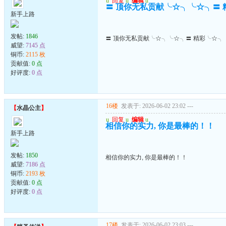
u
回复
u
编辑
u
〓 顶你无私贡献╰☆╮╰☆╮〓
新手上路
发帖:
1846
〓 顶你无私贡献╰☆╮╰☆╮〓 精彩╰☆╮
威望:
7145 点
铜币:
2115 枚
贡献值:
0 点
好评度:
0 点
16楼
发表于: 2026-06-02 23:02
---
【
水晶公主
】
u
回复
u
编辑
u
相信你的实力, 你是最棒的！！
新手上路
发帖:
1850
相信你的实力, 你是最棒的！！
威望:
7186 点
铜币:
2193 枚
贡献值:
0 点
好评度:
0 点
17楼
发表于: 2026-06-02 23:03
---