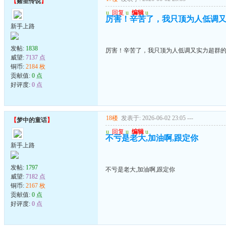
【
赌圣传说
】
u
回复
u
编辑
u
厉害！辛苦了，我只顶为人低调
新手上路
发帖:
1838
厉害！辛苦了，我只顶为人低调又实力超群
威望:
7137 点
铜币:
2184 枚
贡献值:
0 点
好评度:
0 点
18楼
发表于: 2026-06-02 23:05
---
【
梦中的童话
】
u
回复
u
编辑
u
不亏是老大,加油啊,跟定你
新手上路
发帖:
1797
不亏是老大,加油啊,跟定你
威望:
7182 点
铜币:
2167 枚
贡献值:
0 点
好评度:
0 点