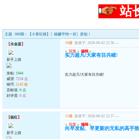
站
主题 : 060期：【小香狂猪】〖稳赚平特一肖〗原创！
10楼
发表于: 2026-06-02 22:56
---
【
水金蓝
】
u
回复
u
编辑
u
实力超凡!大家有目共睹!
新手上路
发帖:
1944
实力超凡!大家有目共睹!
威望:
7234 点
铜币:
2145 枚
贡献值:
0 点
好评度:
0 点
11楼
发表于: 2026-06-02 22:57
---
【
杨红
】
u
回复
u
编辑
u
向早发贴、早更新的无私的高手致
新手上路