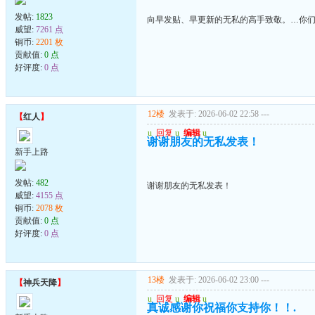
发帖:
1823
向早发贴、早更新的无私的高手致敬。…你们
威望:
7261 点
铜币:
2201 枚
贡献值:
0 点
好评度:
0 点
12楼
发表于: 2026-06-02 22:58
---
【
红人
】
u
回复
u
编辑
u
谢谢朋友的无私发表！
新手上路
发帖:
482
谢谢朋友的无私发表！
威望:
4155 点
铜币:
2078 枚
贡献值:
0 点
好评度:
0 点
13楼
发表于: 2026-06-02 23:00
---
【
神兵天降
】
u
回复
u
编辑
u
真诚感谢你祝福你支持你！！.