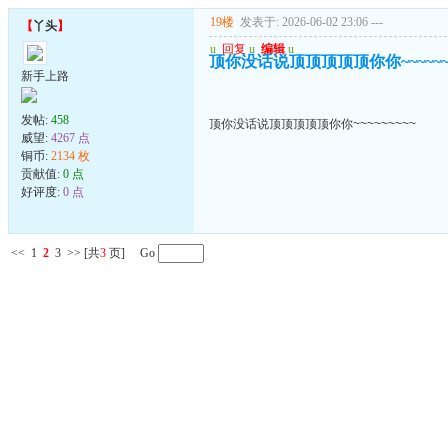
19楼
发表于: 2026-06-02 23:06
---
【
丫头
】
u
回复
u
编辑
u
顶你没话说顶顶顶顶顶你你~~~~~~~
新手上路
发帖:
458
顶你没话说顶顶顶顶顶你你~~~~~~~~~
威望:
4267 点
铜币:
2134 枚
贡献值:
0 点
好评度:
0 点
<<
1
2
3
>>
[共
3
页] Go