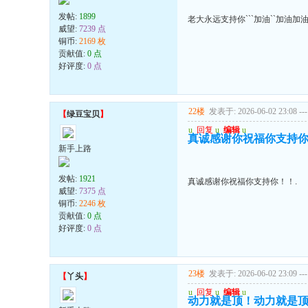
发帖:
1899
老大永远支持你```加油``加油加
威望:
7239 点
铜币:
2169 枚
贡献值:
0 点
好评度:
0 点
22楼
发表于: 2026-06-02 23:08
---
【
绿豆宝贝
】
u
回复
u
编辑
u
真诚感谢你祝福你支持你
新手上路
发帖:
1921
真诚感谢你祝福你支持你！！.
威望:
7375 点
铜币:
2246 枚
贡献值:
0 点
好评度:
0 点
23楼
发表于: 2026-06-02 23:09
---
【
丫头
】
u
回复
u
编辑
u
动力就是顶！动力就是