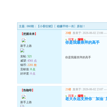
主题 : 060期：【小香狂猪】〖稳赚平特一肖〗原创！
20楼
发表于: 2026-06-02 23:06
---
【
把握未来
】
u
回复
u
编辑
u
你是我最崇拜的高手
新手上路
发帖:
521
你是我最崇拜的高手
威望:
4561 点
铜币:
2281 枚
贡献值:
0 点
好评度:
0 点
21楼
发表于: 2026-06-02 23:07
---
【
热咖啡
】
u
回复
u
编辑
u
老大永远支持你```加油
新手上路