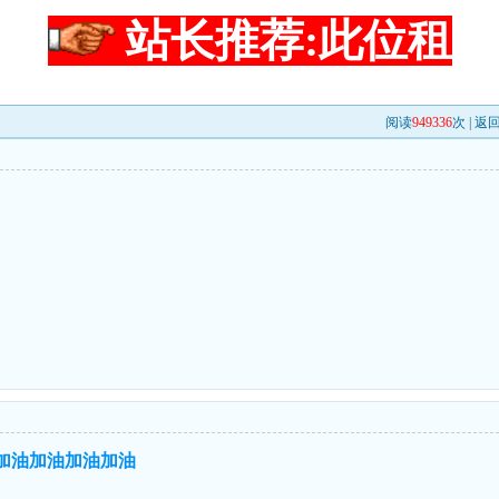
站长推荐:此位租
阅读
949336
次 |
返
``加油加油加油加油