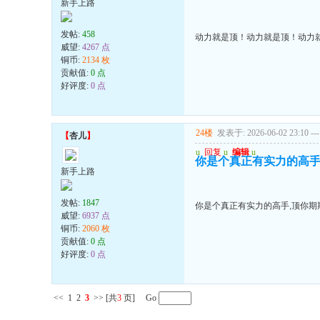
新手上路
发帖:
458
动力就是顶！动力就是顶！动力
威望:
4267 点
铜币:
2134 枚
贡献值:
0 点
好评度:
0 点
24楼
发表于: 2026-06-02 23:10
---
【
杏儿
】
u
回复
u
编辑
u
你是个真正有实力的高手
新手上路
发帖:
1847
你是个真正有实力的高手,顶你期
威望:
6937 点
铜币:
2060 枚
贡献值:
0 点
好评度:
0 点
<<
1
2
3
>>
[共
3
页] Go