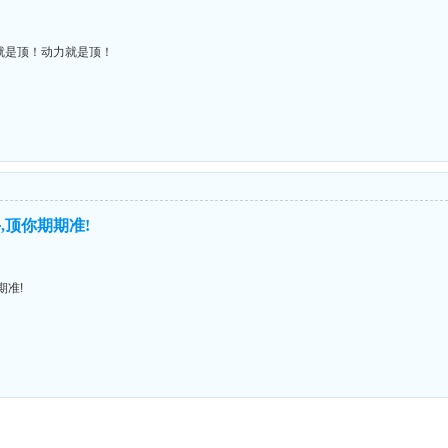
就是顶！动力就是顶！
,顶你期期准!
期准!