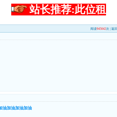
站长推荐:此位租
阅读
945042
次 |
返
``加油加油加油加油