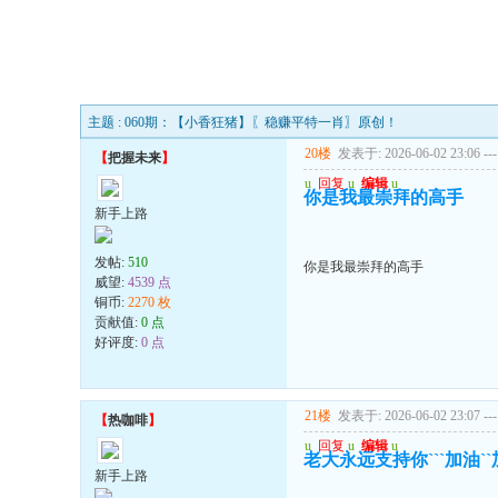
主题 : 060期：【小香狂猪】〖稳赚平特一肖〗原创！
20楼
发表于: 2026-06-02 23:06
---
【
把握未来
】
u
回复
u
编辑
u
你是我最崇拜的高手
新手上路
发帖:
510
你是我最崇拜的高手
威望:
4539 点
铜币:
2270 枚
贡献值:
0 点
好评度:
0 点
21楼
发表于: 2026-06-02 23:07
---
【
热咖啡
】
u
回复
u
编辑
u
老大永远支持你```加油
新手上路