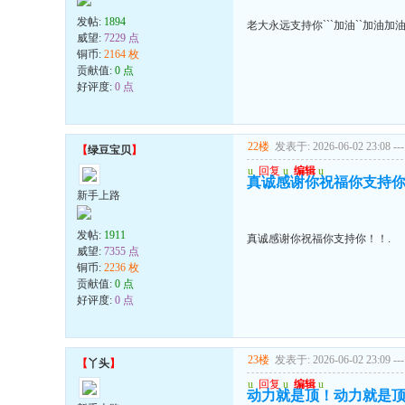
发帖:
1894
老大永远支持你```加油``加油加
威望:
7229 点
铜币:
2164 枚
贡献值:
0 点
好评度:
0 点
22楼
发表于: 2026-06-02 23:08
---
【
绿豆宝贝
】
u
回复
u
编辑
u
真诚感谢你祝福你支持你
新手上路
发帖:
1911
真诚感谢你祝福你支持你！！.
威望:
7355 点
铜币:
2236 枚
贡献值:
0 点
好评度:
0 点
23楼
发表于: 2026-06-02 23:09
---
【
丫头
】
u
回复
u
编辑
u
动力就是顶！动力就是