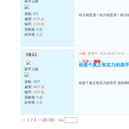
新手上路
发帖:
452
动力就是顶！动力就是顶！动力
威望:
4255 点
铜币:
2128 枚
贡献值:
0 点
好评度:
0 点
24楼
发表于: 2026-06-02 23:10
---
【
杏儿
】
u
回复
u
编辑
u
你是个真正有实力的高手
新手上路
发帖:
1837
你是个真正有实力的高手,顶你期
威望:
6917 点
铜币:
2050 枚
贡献值:
0 点
好评度:
0 点
<<
1
2
3
>>
[共
3
页] Go