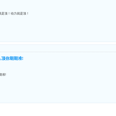
就是顶！动力就是顶！
,顶你期期准!
期准!