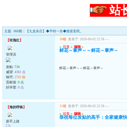
站
主题 : 060期：【九龙杀庄】◆平特一肖◆致富彩民。
10楼
发表于: 2026-06-02 22:58
---
【
玫瑰红
】
u
回复
u
编辑
u
鲜花～掌声～～鲜花～掌声～
管理员
发帖:
734
鲜花～掌声～～鲜花～掌声～
威望:
4361 点
铜币:
2702 枚
贡献值:
0 点
好评度:
0 点
11楼
发表于: 2026-06-02 22:58
---
【
海的呼唤
】
u
回复
u
编辑
u
恭祝每位发贴的高手：全家健康快
新手上路