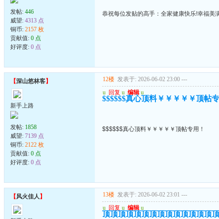
发帖:
446
恭祝每位发贴的高手：全家健康快乐!幸福美满
威望:
4313 点
铜币:
2157 枚
贡献值:
0 点
好评度:
0 点
12楼
发表于: 2026-06-02 23:00
---
【
深山悠林客
】
u
回复
u
编辑
u
$$$$$$真心顶料￥￥￥￥￥顶帖
新手上路
发帖:
1858
$$$$$$真心顶料￥￥￥￥￥顶帖专用！
威望:
7139 点
铜币:
2122 枚
贡献值:
0 点
好评度:
0 点
13楼
发表于: 2026-06-02 23:01
---
【
风火佳人
】
u
回复
u
编辑
u
顶顶顶顶顶顶顶顶顶顶顶顶顶顶