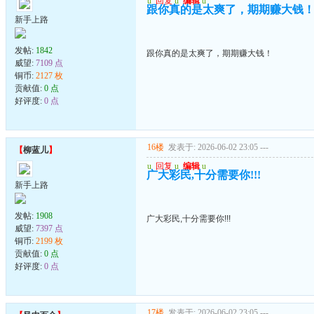
u
回复
u
编辑
u
跟你真的是太爽了，期期赚大钱
新手上路
发帖:
1842
跟你真的是太爽了，期期赚大钱！
威望:
7109 点
铜币:
2127 枚
贡献值:
0 点
好评度:
0 点
16楼
发表于: 2026-06-02 23:05
---
【
柳蓝儿
】
u
回复
u
编辑
u
广大彩民,十分需要你!!!
新手上路
发帖:
1908
广大彩民,十分需要你!!!
威望:
7397 点
铜币:
2199 枚
贡献值:
0 点
好评度:
0 点
17楼
发表于: 2026-06-02 23:05
---