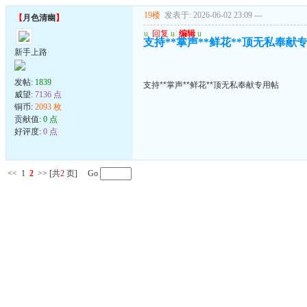
19楼
发表于: 2026-06-02 23:09
---
【
月色清幽
】
u
回复
u
编辑
u
支持**掌声**鲜花**顶无私奉献
新手上路
发帖:
1839
支持**掌声**鲜花**顶无私奉献专用帖
威望:
7136 点
铜币:
2093 枚
贡献值:
0 点
好评度:
0 点
<<
1
2
>>
[共
2
页] Go