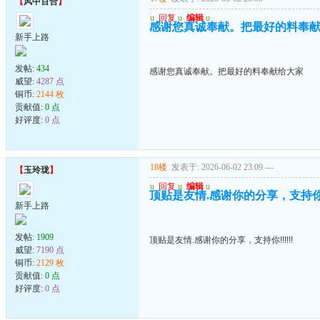
【
风中百合
】
u
回复
u
编辑
u
感谢您真诚奉献。把最好的料奉
新手上路
发帖:
434
感谢您真诚奉献。把最好的料奉献给大家
威望:
4287 点
铜币:
2144 枚
贡献值:
0 点
好评度:
0 点
18楼
发表于: 2026-06-02 23:09
---
【
玉玲珑
】
u
回复
u
编辑
u
顶贴是友情.感谢你的分享，支持你!!!
新手上路
发帖:
1909
顶贴是友情.感谢你的分享，支持你!!!!!!
威望:
7190 点
铜币:
2129 枚
贡献值:
0 点
好评度:
0 点