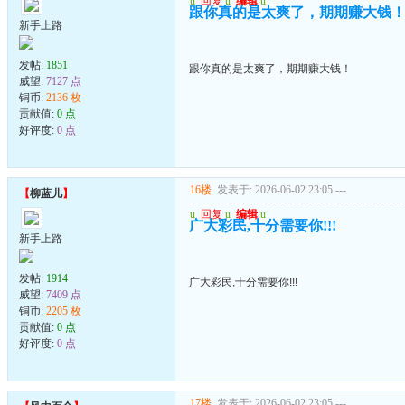
u
回复
u
编辑
u
跟你真的是太爽了，期期赚大钱
新手上路
发帖:
1851
跟你真的是太爽了，期期赚大钱！
威望:
7127 点
铜币:
2136 枚
贡献值:
0 点
好评度:
0 点
16楼
发表于: 2026-06-02 23:05
---
【
柳蓝儿
】
u
回复
u
编辑
u
广大彩民,十分需要你!!!
新手上路
发帖:
1914
广大彩民,十分需要你!!!
威望:
7409 点
铜币:
2205 枚
贡献值:
0 点
好评度:
0 点
17楼
发表于: 2026-06-02 23:05
---