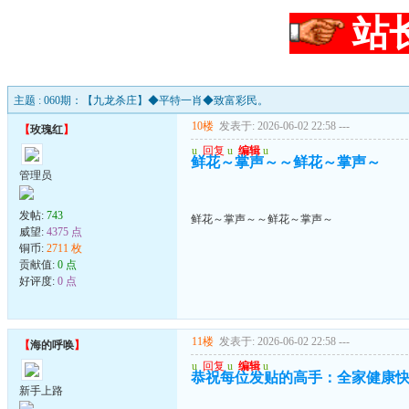
站
主题 : 060期：【九龙杀庄】◆平特一肖◆致富彩民。
10楼
发表于: 2026-06-02 22:58
---
【
玫瑰红
】
u
回复
u
编辑
u
鲜花～掌声～～鲜花～掌声～
管理员
发帖:
743
鲜花～掌声～～鲜花～掌声～
威望:
4375 点
铜币:
2711 枚
贡献值:
0 点
好评度:
0 点
11楼
发表于: 2026-06-02 22:58
---
【
海的呼唤
】
u
回复
u
编辑
u
恭祝每位发贴的高手：全家健康快
新手上路