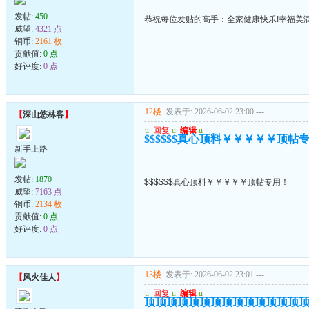
发帖:
450
恭祝每位发贴的高手：全家健康快乐!幸福美满
威望:
4321 点
铜币:
2161 枚
贡献值:
0 点
好评度:
0 点
12楼
发表于: 2026-06-02 23:00
---
【
深山悠林客
】
u
回复
u
编辑
u
$$$$$$真心顶料￥￥￥￥￥顶帖
新手上路
发帖:
1870
$$$$$$真心顶料￥￥￥￥￥顶帖专用！
威望:
7163 点
铜币:
2134 枚
贡献值:
0 点
好评度:
0 点
13楼
发表于: 2026-06-02 23:01
---
【
风火佳人
】
u
回复
u
编辑
u
顶顶顶顶顶顶顶顶顶顶顶顶顶顶