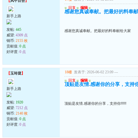
【
风中百合
】
u
回复
u
编辑
u
感谢您真诚奉献。把最好的料奉
新手上路
发帖:
445
感谢您真诚奉献。把最好的料奉献给大家
威望:
4309 点
铜币:
2155 枚
贡献值:
0 点
好评度:
0 点
18楼
发表于: 2026-06-02 23:09
---
【
玉玲珑
】
u
回复
u
编辑
u
顶贴是友情.感谢你的分享，支持你!!!
新手上路
发帖:
1920
顶贴是友情.感谢你的分享，支持你!!!!!!
威望:
7212 点
铜币:
2140 枚
贡献值:
0 点
好评度:
0 点