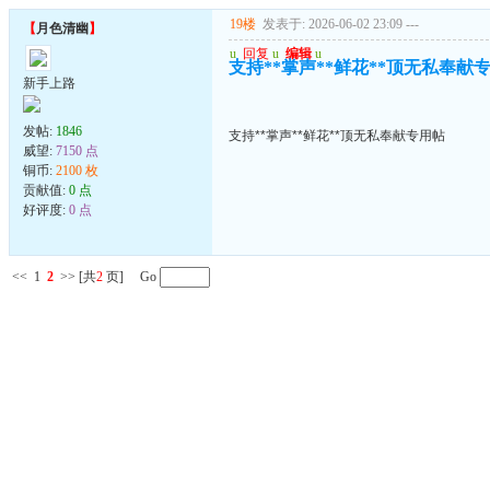
19楼
发表于: 2026-06-02 23:09
---
【
月色清幽
】
u
回复
u
编辑
u
支持**掌声**鲜花**顶无私奉献
新手上路
发帖:
1846
支持**掌声**鲜花**顶无私奉献专用帖
威望:
7150 点
铜币:
2100 枚
贡献值:
0 点
好评度:
0 点
<<
1
2
>>
[共
2
页] Go