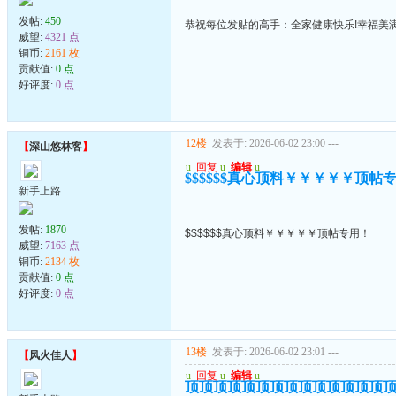
发帖:
450
恭祝每位发贴的高手：全家健康快乐!幸福美满
威望:
4321 点
铜币:
2161 枚
贡献值:
0 点
好评度:
0 点
12楼
发表于: 2026-06-02 23:00
---
【
深山悠林客
】
u
回复
u
编辑
u
$$$$$$真心顶料￥￥￥￥￥顶帖
新手上路
发帖:
1870
$$$$$$真心顶料￥￥￥￥￥顶帖专用！
威望:
7163 点
铜币:
2134 枚
贡献值:
0 点
好评度:
0 点
13楼
发表于: 2026-06-02 23:01
---
【
风火佳人
】
u
回复
u
编辑
u
顶顶顶顶顶顶顶顶顶顶顶顶顶顶