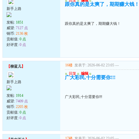
u
回复
u
编辑
u
跟你真的是太爽了，期期赚大钱
新手上路
发帖:
1851
跟你真的是太爽了，期期赚大钱！
威望:
7127 点
铜币:
2136 枚
贡献值:
0 点
好评度:
0 点
16楼
发表于: 2026-06-02 23:05
---
【
柳蓝儿
】
u
回复
u
编辑
u
广大彩民,十分需要你!!!
新手上路
发帖:
1914
广大彩民,十分需要你!!!
威望:
7409 点
铜币:
2205 枚
贡献值:
0 点
好评度:
0 点
17楼
发表于: 2026-06-02 23:05
---