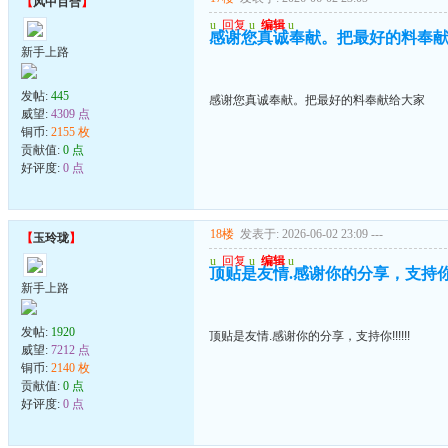
【
风中百合
】
u
回复
u
编辑
u
感谢您真诚奉献。把最好的料奉
新手上路
发帖:
445
感谢您真诚奉献。把最好的料奉献给大家
威望:
4309 点
铜币:
2155 枚
贡献值:
0 点
好评度:
0 点
18楼
发表于: 2026-06-02 23:09
---
【
玉玲珑
】
u
回复
u
编辑
u
顶贴是友情.感谢你的分享，支持你!!!
新手上路
发帖:
1920
顶贴是友情.感谢你的分享，支持你!!!!!!
威望:
7212 点
铜币:
2140 枚
贡献值:
0 点
好评度:
0 点