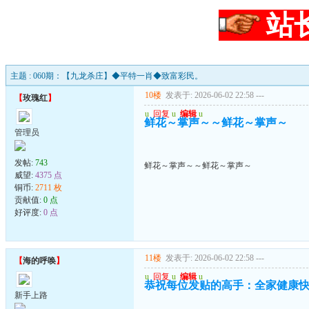
站
主题 : 060期：【九龙杀庄】◆平特一肖◆致富彩民。
10楼
发表于: 2026-06-02 22:58
---
【
玫瑰红
】
u
回复
u
编辑
u
鲜花～掌声～～鲜花～掌声～
管理员
发帖:
743
鲜花～掌声～～鲜花～掌声～
威望:
4375 点
铜币:
2711 枚
贡献值:
0 点
好评度:
0 点
11楼
发表于: 2026-06-02 22:58
---
【
海的呼唤
】
u
回复
u
编辑
u
恭祝每位发贴的高手：全家健康快
新手上路