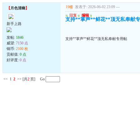
19楼
发表于: 2026-06-02 23:09
---
【
月色清幽
】
u
回复
u
编辑
u
支持**掌声**鲜花**顶无私奉献
新手上路
发帖:
1846
支持**掌声**鲜花**顶无私奉献专用帖
威望:
7150 点
铜币:
2100 枚
贡献值:
0 点
好评度:
0 点
<<
1
2
>>
[共
2
页] Go