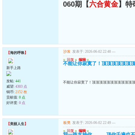
060期【
六合黄金
】特
沙发
发表于: 2026-06-02 22:48
---
【
海的呼唤
】
u
回复
u
编辑
u
不能让你寂寞了！顶顶顶顶顶顶
新手上路
发帖:
441
不能让你寂寞了！顶顶顶顶顶顶顶顶顶顶顶
威望:
4303 点
铜币:
2152 枚
贡献值:
0 点
好评度:
0 点
板凳
发表于: 2026-06-02 22:49
---
【
美丽人生
】
u
回复
u
编辑
u
我一路支持你．．．顶你千遍也