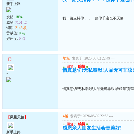
新手上路
发帖:
1894
我一路支持你．．．顶你千遍也不厌倦
威望:
7151 点
铜币:
2146 枚
贡献值:
0 点
好评度:
0 点
地板
发表于: 2026-06-02 22:49
---
【
】
u
回复
u
编辑
u
情真意切!无私奉献!人品无可非议
*
情真意切!无私奉献!人品无可非议!轻轻顶顶!
4楼
发表于: 2026-06-02 22:53
---
【
凤凰天使
】
u
回复
u
编辑
u
感恩亲人朋友生活会更美好!
新手上路