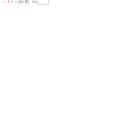
<<
1
2
>>
[共
2
页] Go