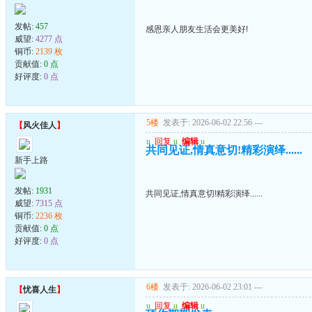
发帖:
457
感恩亲人朋友生活会更美好!
威望:
4277 点
铜币:
2139 枚
贡献值:
0 点
好评度:
0 点
5楼
发表于: 2026-06-02 22:56
---
【
风火佳人
】
u
回复
u
编辑
u
共同见证,情真意切!精彩演绎......
新手上路
发帖:
1931
共同见证,情真意切!精彩演绎......
威望:
7315 点
铜币:
2236 枚
贡献值:
0 点
好评度:
0 点
6楼
发表于: 2026-06-02 23:01
---
【
忧喜人生
】
u
回复
u
编辑
u