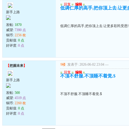
u
回复
u
编辑
u
低调仁厚的高手,把你顶上去.让更
新手上路
发帖:
1870
低调仁厚的高手,把你顶上去.让更多彩民受恩!
威望:
7390 点
铜币:
2256 枚
贡献值:
0 点
好评度:
0 点
9楼
发表于: 2026-06-02 23:04
---
【
把握未来
】
u
回复
u
编辑
u
不顶不舒服.不顶睡不着觉.$
新手上路
发帖:
500
不顶不舒服.不顶睡不着觉.$
威望:
4519 点
铜币:
2260 枚
贡献值:
0 点
好评度:
0 点