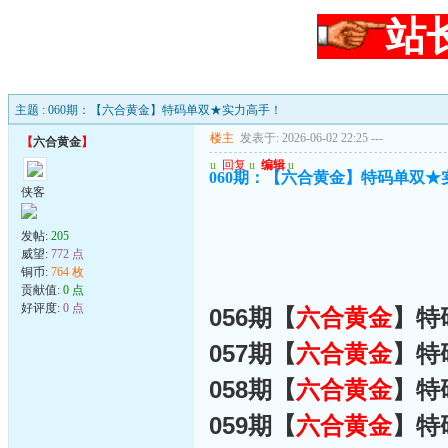
站
主题 : 060期：【六合黄金】特码单双★实力高手！
楼主
发表于: 2026-06-02 22:25
---
【
六合黄金
】
u
回复
u
编辑
u
060期：【六合黄金】特码单双★
侠客
发帖:
205
威望:
772 点
铜币:
764 枚
贡献值:
0 点
好评度:
0 点
056期【
六合黄金
】特
057期【
六合黄金
】特
058期【
六合黄金
】特
059期【
六合黄金
】特