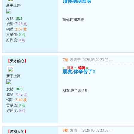
顶你期期发表
新手上路
发帖:
1821
顶你期期发表
威望:
7126 点
铜币:
2157 枚
贡献值:
0 点
好评度:
0 点
7楼
发表于: 2026-06-02 23:02
---
【
天才的心
】
u
回复
u
编辑
u
朋友,你辛苦了!!
新手上路
发帖:
1823
朋友,你辛苦了!!
威望:
7142 点
铜币:
2140 枚
贡献值:
0 点
好评度:
0 点
8楼
发表于: 2026-06-02 23:03
---
【
游戏人间
】