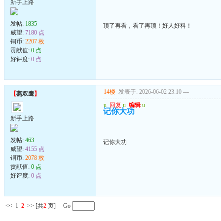
新手上路
发帖:
1835
顶了再看，看了再顶！好人好料！
威望:
7180 点
铜币:
2207 枚
贡献值:
0 点
好评度:
0 点
14楼
发表于: 2026-06-02 23:10
---
【
燕双鹰
】
u
回复
u
编辑
u
记你大功
新手上路
发帖:
463
记你大功
威望:
4155 点
铜币:
2078 枚
贡献值:
0 点
好评度:
0 点
<<
1
2
>>
[共
2
页] Go