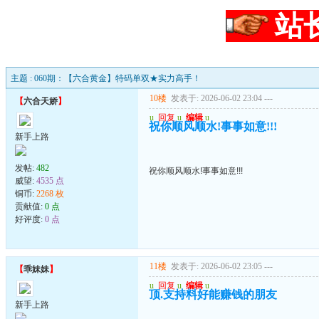
站
主题 : 060期：【六合黄金】特码单双★实力高手！
10楼
发表于: 2026-06-02 23:04
---
【
六合天娇
】
u
回复
u
编辑
u
祝你顺风顺水!事事如意!!!
新手上路
发帖:
482
祝你顺风顺水!事事如意!!!
威望:
4535 点
铜币:
2268 枚
贡献值:
0 点
好评度:
0 点
11楼
发表于: 2026-06-02 23:05
---
【
乖妹妹
】
u
回复
u
编辑
u
顶.支持料好能赚钱的朋友
新手上路