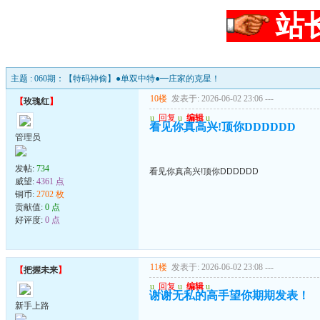
站
主题 : 060期：【特码神偷】●单双中特●━庄家的克星！
10楼
发表于: 2026-06-02 23:06
---
【
玫瑰红
】
u
回复
u
编辑
u
看见你真高兴!顶你DDDDDD
管理员
发帖:
734
看见你真高兴!顶你DDDDDD
威望:
4361 点
铜币:
2702 枚
贡献值:
0 点
好评度:
0 点
11楼
发表于: 2026-06-02 23:08
---
【
把握未来
】
u
回复
u
编辑
u
谢谢无私的高手望你期期发表！
新手上路