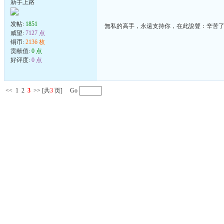
新手上路
发帖:
1851
無私的高手，永遠支持你，在此說聲：辛苦
威望:
7127 点
铜币:
2136 枚
贡献值:
0 点
好评度:
0 点
<<
1
2
3
>>
[共
3
页] Go