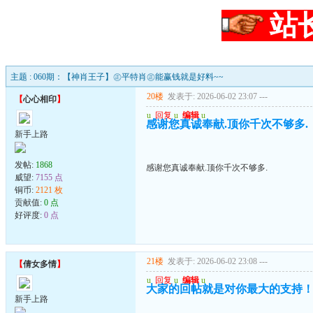
站
主题 : 060期：【神肖王子】㊣平特肖㊣能赢钱就是好料~~
20楼
发表于: 2026-06-02 23:07
---
【
心心相印
】
u
回复
u
编辑
u
感谢您真诚奉献.顶你千次不够多.
新手上路
发帖:
1868
感谢您真诚奉献.顶你千次不够多.
威望:
7155 点
铜币:
2121 枚
贡献值:
0 点
好评度:
0 点
21楼
发表于: 2026-06-02 23:08
---
【
倩女多情
】
u
回复
u
编辑
u
大家的回帖就是对你最大的支持
新手上路