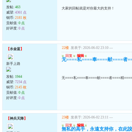
发帖:
463
大家的回帖就是对你最大的支持！
威望:
4361 点
铜币:
2181 枚
贡献值:
0 点
好评度:
0 点
22楼
发表于: 2026-06-02 23:10
---
【
水金蓝
】
u
回复
u
编辑
u
无====私====奉====献====者=
新手上路
发帖:
1944
无====私====奉====献====者====精===
威望:
7234 点
铜币:
2145 枚
贡献值:
0 点
好评度:
0 点
23楼
发表于: 2026-06-02 23:11
---
【
神兵天降
】
u
回复
u
编辑
u
無私的高手，永遠支持你，在此