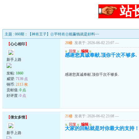
站
主题 : 060期：【神肖王子】㊣平特肖㊣能赢钱就是好料~~
20楼
发表于: 2026-06-02 23:07
---
【
心心相印
】
u
回复
u
编辑
u
感谢您真诚奉献.顶你千次不够多.
新手上路
发帖:
1860
感谢您真诚奉献.顶你千次不够多.
威望:
7139 点
铜币:
2113 枚
贡献值:
0 点
好评度:
0 点
21楼
发表于: 2026-06-02 23:08
---
【
倩女多情
】
u
回复
u
编辑
u
大家的回帖就是对你最大的支持
新手上路