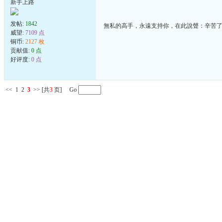
新手上路
发帖:
1842
無私的高手，永遠支持你，在此說聲：辛苦
威望:
7109 点
铜币:
2127 枚
贡献值:
0 点
好评度:
0 点
<<
1
2
3
>>
[共
3
页] Go