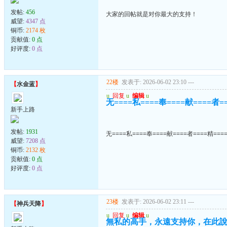
发帖:
456
大家的回帖就是对你最大的支持！
威望:
4347 点
铜币:
2174 枚
贡献值:
0 点
好评度:
0 点
22楼
发表于: 2026-06-02 23:10
---
【
水金蓝
】
u
回复
u
编辑
u
无====私====奉====献====者=
新手上路
发帖:
1931
无====私====奉====献====者====精===
威望:
7208 点
铜币:
2132 枚
贡献值:
0 点
好评度:
0 点
23楼
发表于: 2026-06-02 23:11
---
【
神兵天降
】
u
回复
u
编辑
u
無私的高手，永遠支持你，在此