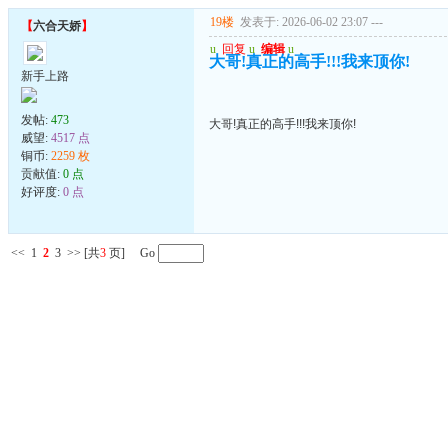
19楼
发表于: 2026-06-02 23:07
---
【
六合天娇
】
u
回复
u
编辑
u
大哥!真正的高手!!!我来顶你!
新手上路
发帖:
473
大哥!真正的高手!!!我来顶你!
威望:
4517 点
铜币:
2259 枚
贡献值:
0 点
好评度:
0 点
<<
1
2
3
>>
[共
3
页] Go