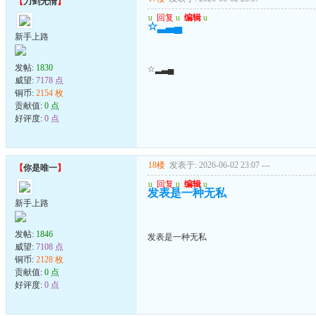
【
刀剑无情
】
u
回复
u
编辑
u
☆▂▃▄
新手上路
发帖:
1830
☆▂▃▄
威望:
7178 点
铜币:
2154 枚
贡献值:
0 点
好评度:
0 点
18楼
发表于: 2026-06-02 23:07
---
【
你是唯一
】
u
回复
u
编辑
u
发表是一种无私
新手上路
发帖:
1846
发表是一种无私
威望:
7108 点
铜币:
2128 枚
贡献值:
0 点
好评度:
0 点