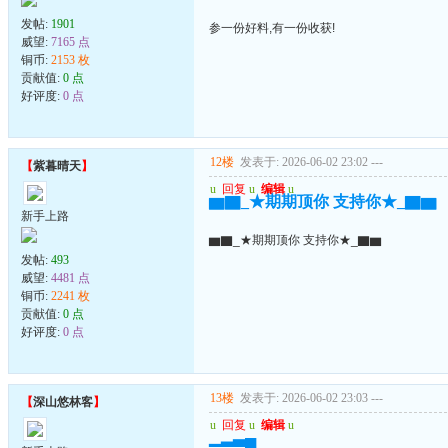
发帖:
1901
参一份好料,有一份收获!
威望:
7165 点
铜币:
2153 枚
贡献值:
0 点
好评度:
0 点
12楼
发表于: 2026-06-02 23:02
---
【
紫暮晴天
】
u
回复
u
编辑
u
▆▇_★期期顶你 支持你★_▇▆
新手上路
▆▇_★期期顶你 支持你★_▇▆
发帖:
493
威望:
4481 点
铜币:
2241 枚
贡献值:
0 点
好评度:
0 点
13楼
发表于: 2026-06-02 23:03
---
【
深山悠林客
】
u
回复
u
编辑
u
▁▂▃▄