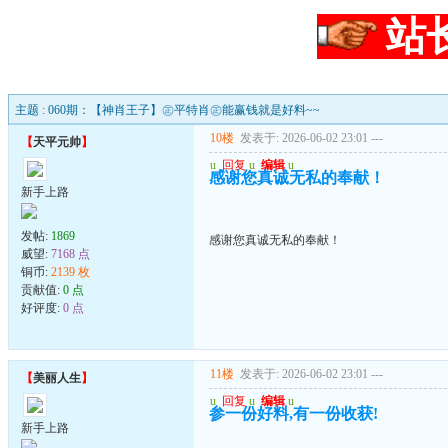
站
主题 : 060期：【神肖王子】㊣平特肖㊣能赢钱就是好料~~
10楼
发表于: 2026-06-02 23:01
---
【
天平元帅
】
u
回复
u
编辑
u
感谢您真诚无私的奉献！
新手上路
发帖:
1869
感谢您真诚无私的奉献！
威望:
7168 点
铜币:
2139 枚
贡献值:
0 点
好评度:
0 点
11楼
发表于: 2026-06-02 23:01
---
【
美丽人生
】
u
回复
u
编辑
u
参一份好料,有一份收获!
新手上路