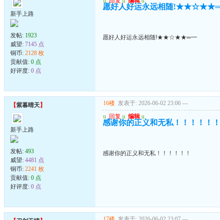
u
回复
u
编辑
u
愿好人好运永远相随!★★☆★★
新手上路
发帖:
1923
愿好人好运永远相随!★★☆★★═━
威望:
7145 点
铜币:
2128 枚
贡献值:
0 点
好评度:
0 点
16楼
发表于: 2026-06-02 23:06
---
【
紫暮晴天
】
u
回复
u
编辑
u
感谢你的正义和无私！！！！！
新手上路
发帖:
493
感谢你的正义和无私！！！！！！
威望:
4481 点
铜币:
2241 枚
贡献值:
0 点
好评度:
0 点
17楼
发表于: 2026-06-02 23:07
---